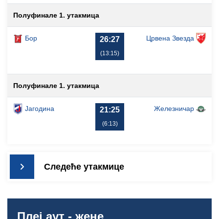
Полуфинале 1. утакмица
Бор
Црвена Звезда
26:27
(13:15)
Полуфинале 1. утакмица
Јагодина
Железничар
21:25
(6:13)
Следеће утакмице
Плеј аут - жене