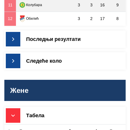
11
3
3
16
9
Колубара
12
3
2
17
8
Обилић
Последњи резултати
Следеће коло
Жене
Табела