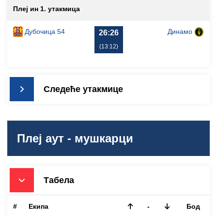
Плеј ин 1. утакмица
Дубочица 54
Динамо
26:26
(13:12)
Следеће утакмице
Плеј аут - мушкарци
Табела
#
Екипа
-
Бод