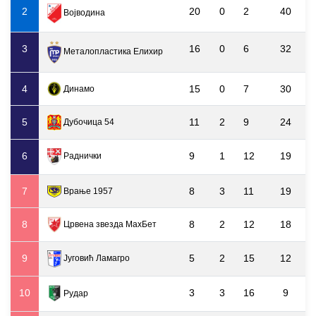
2
20
0
2
40
Војводина
3
16
0
6
32
Металопластика Елиxир
4
15
0
7
30
Динамо
5
11
2
9
24
Дубочица 54
6
9
1
12
19
Раднички
7
8
3
11
19
Врање 1957
8
8
2
12
18
Црвена звезда МаxБет
9
5
2
15
12
Југовић Ламагро
10
3
3
16
9
Рудар