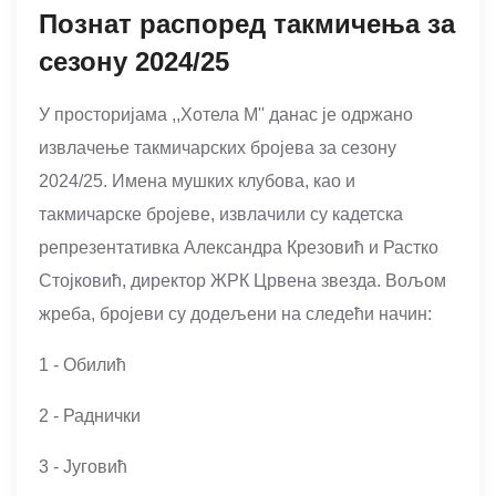
Познат распоред такмичења за
сезону 2024/25
У просторијама ,,Хотела М'' данас је одржано
извлачење такмичарских бројева за сезону
2024/25. Имена мушких клубова, као и
такмичарске бројеве, извлачили су кадетска
репрезентативка Александра Крезовић и Растко
Стојковић, директор ЖРК Црвена звезда. Вољом
жреба, бројеви су додељени на следећи начин:
1 - Обилић
2 - Раднички
3 - Југовић