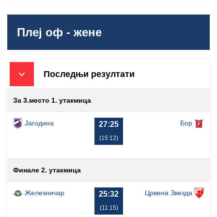
Плеј оф - жене
Последњи резултати
За 3.место 1. утакмица
Јагодина
Бор
27:25
(15:12)
Финале 2. утакмица
Железничар
Црвена Звезда
25:32
(11:15)