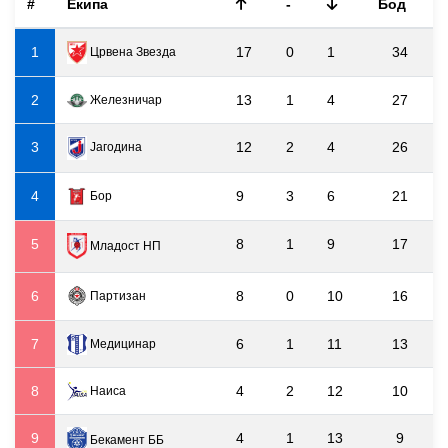
#
Екипа
-
Бод
1
17
0
1
34
Црвена Звезда
2
13
1
4
27
Железничар
3
12
2
4
26
Јагодина
4
9
3
6
21
Бор
5
8
1
9
17
Младост НП
6
8
0
10
16
Партизан
7
6
1
11
13
Медицинар
8
4
2
12
10
Наиса
9
4
1
13
9
Бекамент ББ