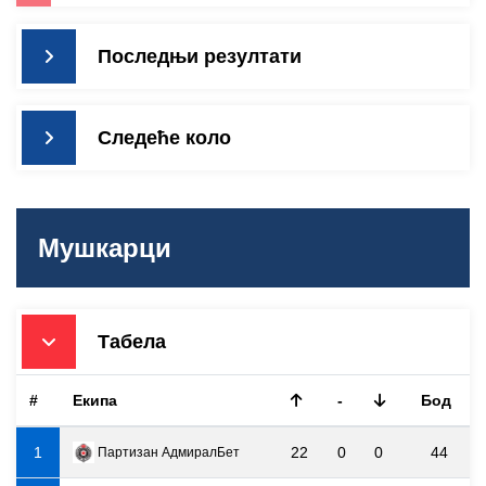
Последњи резултати
Следеће коло
Мушкарци
Табела
#
Екипа
-
Бод
1
22
0
0
44
Партизан АдмиралБет