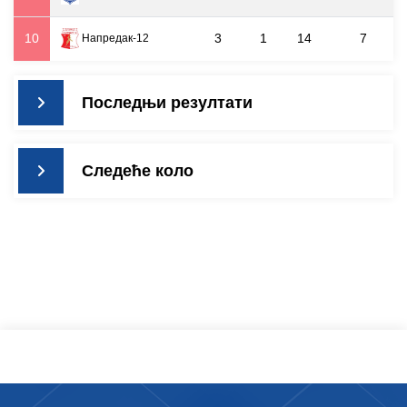
10
3
1
14
7
Напредак-12
Последњи резултати
Следеће коло