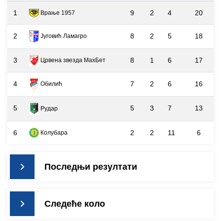
1
9
2
4
20
Врање 1957
2
8
2
5
18
Југовић Ламагро
3
8
1
6
17
Црвена звезда МаxБет
4
7
2
6
16
Обилић
5
5
3
7
13
Рудар
6
2
2
11
6
Колубара
Последњи резултати
Следеће коло