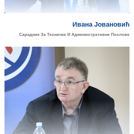
Ивана Јовановић
Сарадник За Техничке И Административне Послове