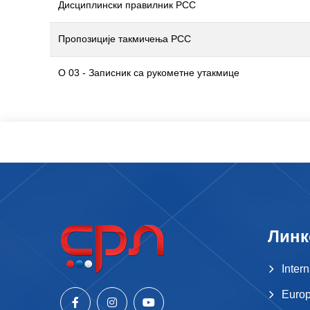
Дисциплински правилник РСС
Пропозиције такмичења РСС
О 03 - Записник са рукометне утакмице
Линк
Inter
Europ