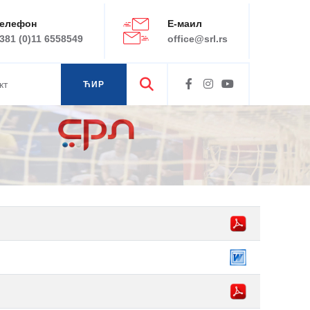
елефон
Е-маил
381 (0)11 6558549
office@srl.rs
кт
ЋИР
ЛАТ