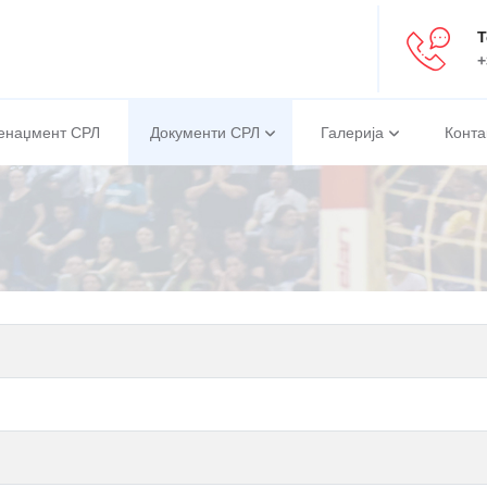
Т
+
енаџмент СРЛ
Документи СРЛ
Галерија
Конта