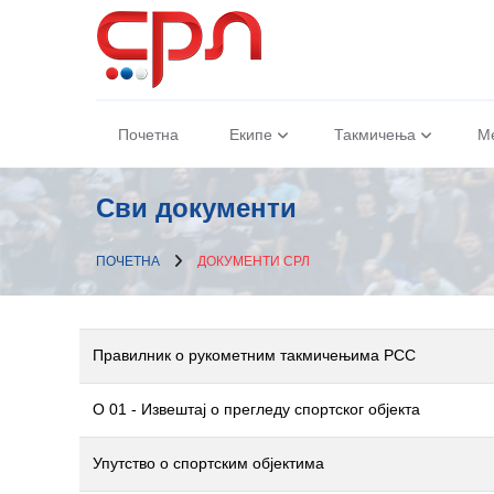
Почетна
Екипе
Такмичења
М
Сви документи
ПОЧЕТНА
ДОКУМЕНТИ СРЛ
Правилник о рукометним такмичењима РСС
О 01 - Извештај о прегледу спортског објекта
Упутство о спортским објектима