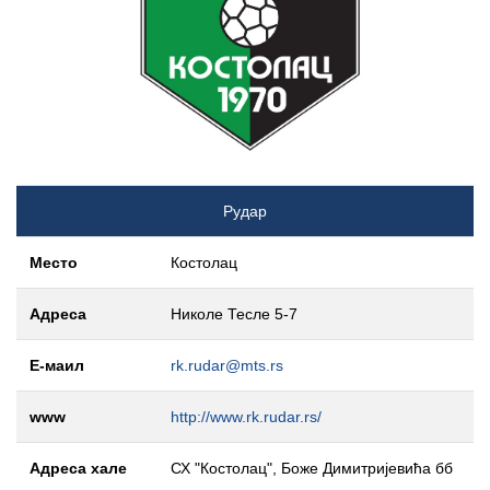
Рудар
Место
Костолац
Адреса
Николе Тесле 5-7
Е-маил
rk.rudar@mts.rs
www
http://www.rk.rudar.rs/
Адреса хале
СХ "Костолац", Боже Димитријевића бб