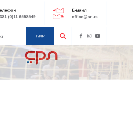
елефон
Е-маил
381 (0)11 6558549
office@srl.rs
кт
ЋИР
ЛАТ