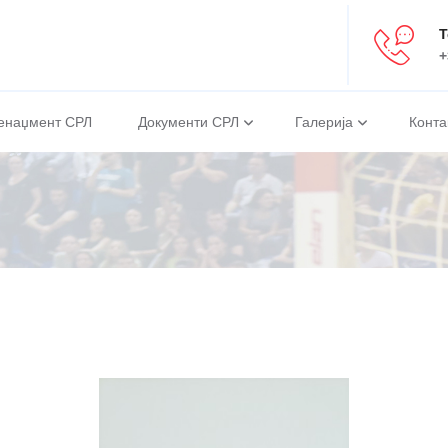
Т
+
енаџмент СРЛ
Документи СРЛ
Галерија
Конта