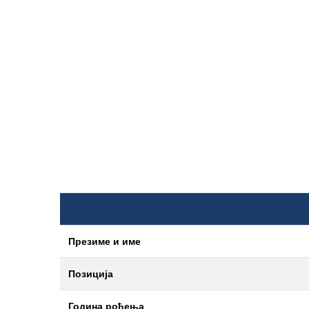
Презиме и име
Позиција
Година рођења