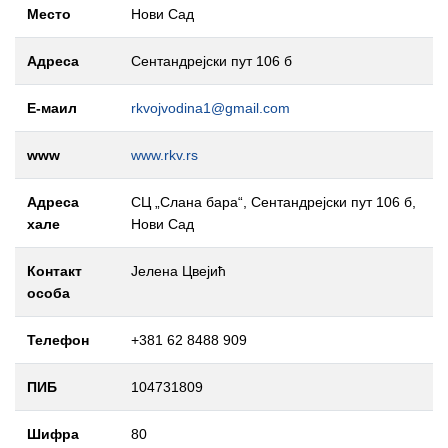
Место
Нови Сад
Адреса
Сентандрејски пут 106 б
Е-маил
rkvojvodina1@gmail.com
www
www.rkv.rs
Адреса
СЦ „Слана бара“, Сентандрејски пут 106 б,
хале
Нови Сад
Контакт
Јелена Цвејић
особа
Телефон
+381 62 8488 909
ПИБ
104731809
Шифра
80