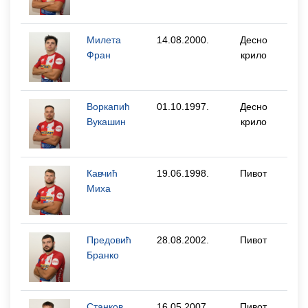
Милета
14.08.2000.
Десно
Фран
крило
Воркапић
01.10.1997.
Десно
Вукашин
крило
Кавчић
19.06.1998.
Пивот
Миха
Предовић
28.08.2002.
Пивот
Бранко
Станков
16.05.2007.
Пивот