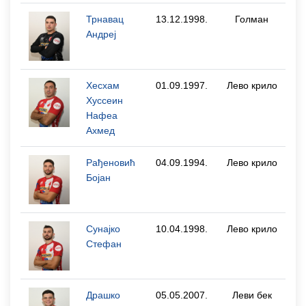
Трнавац
13.12.1998.
Голман
Андреј
Хесхам
01.09.1997.
Лево крило
Хуссеин
Нафеа
Ахмед
Рађеновић
04.09.1994.
Лево крило
Бојан
Сунајко
10.04.1998.
Лево крило
Стефан
Драшко
05.05.2007.
Леви бек