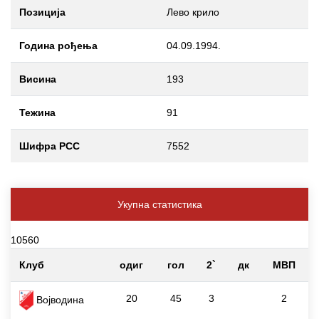
Позиција
Лево крило
Година рођења
04.09.1994.
Висина
193
Тежина
91
Шифра РСС
7552
Укупна статистика
10560
Клуб
одиг
гол
2`
дк
МВП
20
45
3
2
Војводина