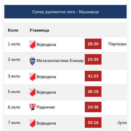
Супер рукометна лига - Мушкарци
Коло
Утакмица
1.коло
28:30
Партизан 
Војводина
2.коло
24:35
Металопластика Елиxир
3.коло
41:23
Војводина
5.коло
36:16
Војводина
6.коло
Раднички
24:36
7.коло
33:16
Југови
Војводина