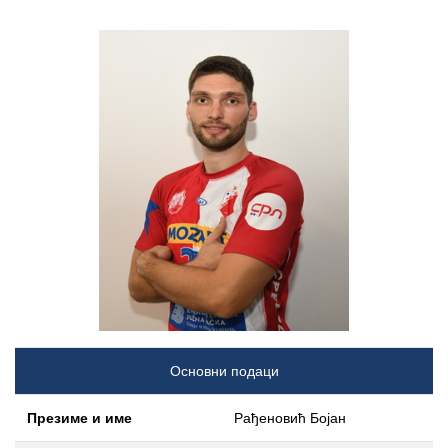
Основни подаци
Презиме и име
Рађеновић Бојан