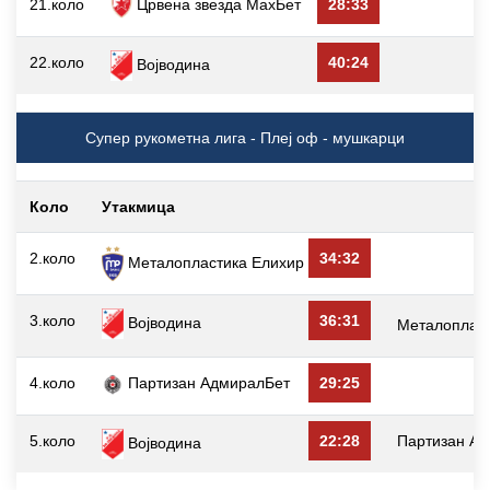
21.коло
Црвена звезда МаxБет
28:33
22.коло
40:24
В
Војводина
Супер рукометна лига - Плеј оф - мушкарци
Коло
Утакмица
2.коло
34:32
В
Металопластика Елиxир
3.коло
36:31
Војводина
Металоплас
4.коло
Партизан АдмиралБет
29:25
В
5.коло
22:28
Партизан А
Војводина