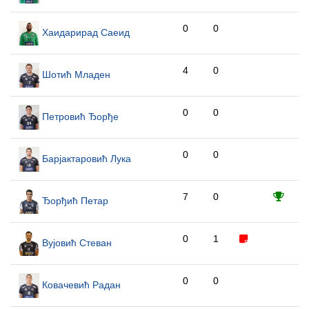
0
0
Хаидарирад Саеид
4
0
Шотић Младен
0
0
Петровић Ђорђе
0
0
Барјактаровић Лука
7
0
Ђорђић Петар
0
1
Вујовић Стеван
0
0
Ковачевић Радан