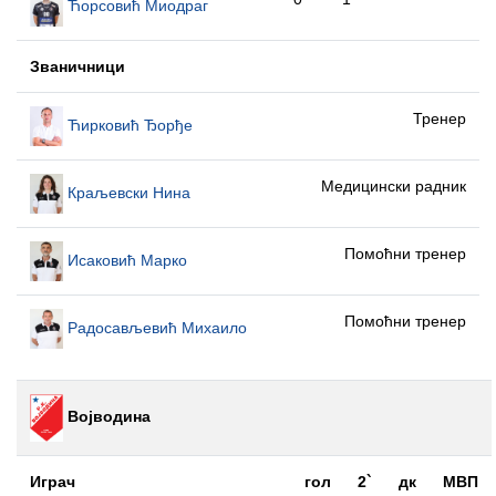
Ћорсовић Миодраг
Званичници
Тренер
Ћирковић Ђорђе
Медицински радник
Краљевски Нина
Помоћни тренер
Исаковић Марко
Помоћни тренер
Радосављевић Михаило
Војводина
Играч
гол
2`
дк
МВП