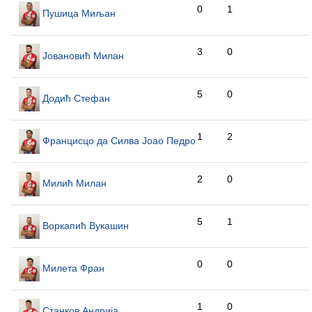
0
1
Пушица Миљан
3
0
Јовановић Милан
5
0
Додић Стефан
1
2
Францисцо да Силва Јоао Педро
2
0
Милић Милан
5
1
Воркапић Вукашин
0
0
Милета Фран
1
0
Станков Андрија