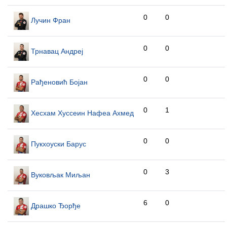
0
0
Лучин Фран
0
0
Трнавац Андреј
0
0
Рађеновић Бојан
0
1
Хесхам Хуссеин Нафеа Ахмед
0
0
Пукхоуски Барyс
0
3
Вуковљак Миљан
6
0
Драшко Ђорђе