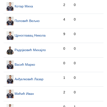
2
0
Котар Миха
4
0
Поповић Вељко
9
0
Црноглавац Никола
0
0
Радојковић Михајло
0
0
Васић Марко
1
0
Анђелковић Лазар
2
0
Мићић Иван
0
1