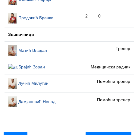
2
0
Предовић Бранко
Званичници
Тренер
Матић Владан
Брајић Зоран
Медицински радник
Помоћни тренер
Лучић Милутин
Помоћни тренер
Дамјановић Ненад