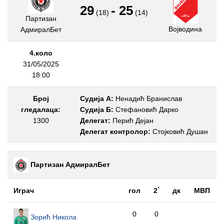
29
-
25
(18)
(14)
Партизан
Војводина
АдмиралБет
4.коло
31/05/2025
18:00
Број
Судија А:
Ненадић Бранислав
гледалаца:
Судија Б:
Стефановић Дарко
1300
Делегат:
Перић Дејан
Делегат контролор:
Стојковић Душан
Партизан АдмиралБет
Играч
гол
2`
дк
МВП
0
0
Зорић Никола