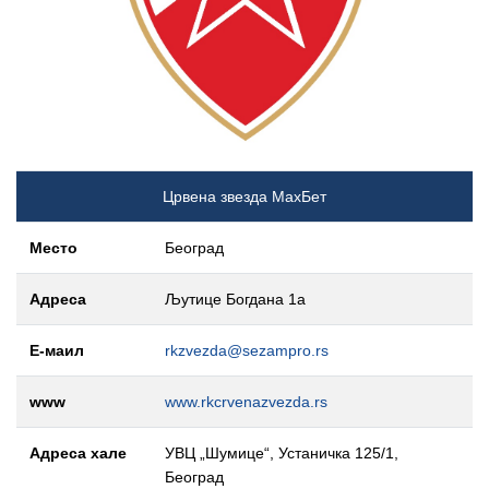
Црвена звезда МаxБет
Место
Београд
Адреса
Љутице Богдана 1а
Е-маил
rkzvezda@sezampro.rs
www
www.rkcrvenazvezda.rs
Адреса хале
УВЦ „Шумице“, Устаничка 125/1,
Београд