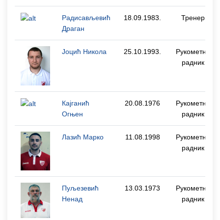
Радисављевић
18.09.1983.
Тренер
Драган
Јоцић Никола
25.10.1993.
Рукометни
радник
Кајганић
20.08.1976
Рукометни
Огњен
радник
Лазић Марко
11.08.1998
Рукометни
радник
Пуљезевић
13.03.1973
Рукометни
Ненад
радник