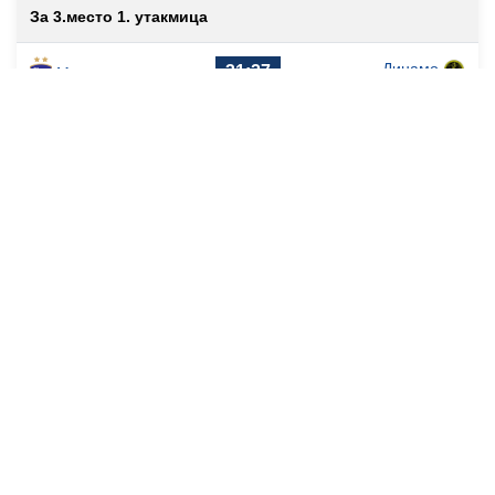
За 3.место 1. утакмица
Динамо
31:27
Металопластика
(14:13)
Елиxир
Финале 2. утакмица
Партизан
Војводина
22:28
АдмиралБет
(11:12)
Финале 1. утакмица
Партизан
Војводина
29:25
АдмиралБет
(18:14)
Полуфинале 2. утакмица