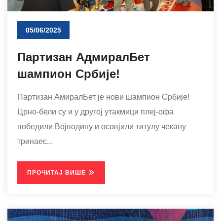
05/06/2025
Партизан АдмиралБет
шампион Србије!
Партизан АмиралБет је нови шампион Србије!
Црно-бели су и у другој утакмици плеј-офа
победили Војводину и осовјили титулу чекану
тринаес...
ПРОЧИТАЈ ВИШЕ