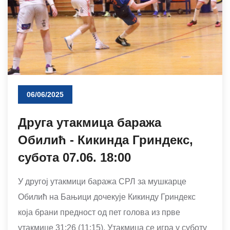
06/06/2025
Друга утакмица баража
Обилић - Кикинда Гриндекс,
субота 07.06. 18:00
У другој утакмици баража СРЛ за мушкарце
Обилић на Бањици дочекује Кикинду Гриндекс
која брани предност од пет голова из прве
утакмице 31:26 (11:15). Утакмица се игра у суботу