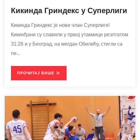
Кикинда Гриндекс у Суперлиги
Кикинда Гриндекс је нови члан Суперлиге!
Кикинђани су славили у првој утакмици резлтатом
31:26 и у Београд, на мегдан Обилићу, стигли са
пе...
ПРОЧИТАЈ ВИШЕ