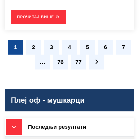
ПРОЧИТАЈ ВИШЕ
1
2
3
4
5
6
7
…
76
77
Плеј оф - мушкарци
Последњи резултати