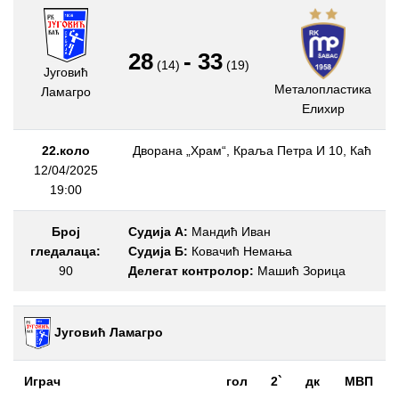
28
-
33
(14)
(19)
Југовић
Металопластика
Ламагро
Елиxир
22.коло
Дворана „Храм“, Краља Петра И 10, Каћ
12/04/2025
19:00
Број
Судија А:
Мандић Иван
гледалаца:
Судија Б:
Ковачић Немања
90
Делегат контролор:
Машић Зорица
Југовић Ламагро
Играч
гол
2`
дк
МВП