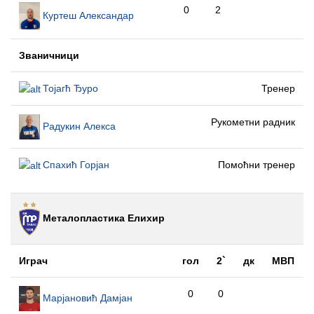
0
2
Куртеш Александар
Званичници
Тојагћ Ђуро
Тренер
Рукометни радник
Радукин Алекса
Спахић Горјан
Помоћни тренер
Металопластика Елиxир
Играч
гол
2`
дк
МВП
0
0
Марјановић Дамјан