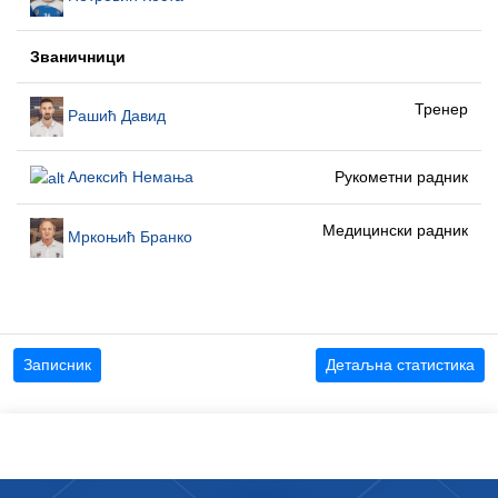
Званичници
Тренер
Рашић Давид
Алексић Немања
Рукометни радник
Медицински радник
Мркоњић Бранко
Записник
Детаљна статистика