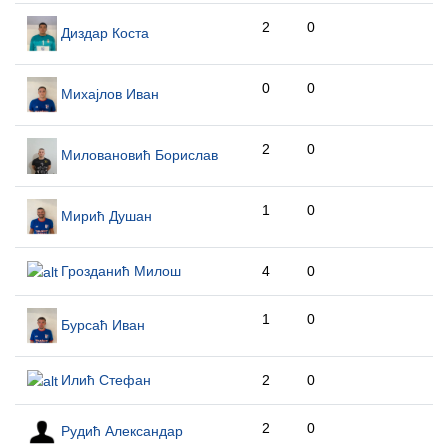
2
0
Диздар Коста
0
0
Михајлов Иван
2
0
Миловановић Борислав
1
0
Мирић Душан
Грозданић Милош
4
0
1
0
Бурсаћ Иван
Илић Стефан
2
0
2
0
Рудић Александар