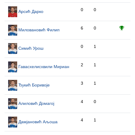
0
0
Арсић Дарко
6
0
Миловановић Филип
0
1
Симић Урош
2
1
Гавасхелисхвили Мириан
3
1
Ђукић Боривоје
4
0
Алиловић Домагој
4
1
Дамјановић Аљоша