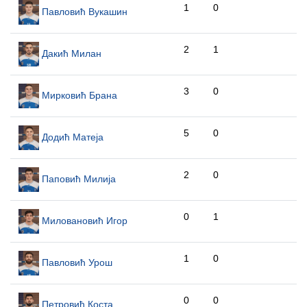
1
0
Павловић Вукашин
2
1
Дакић Милан
3
0
Мирковић Брана
5
0
Додић Матеја
2
0
Паповић Милија
0
1
Миловановић Игор
1
0
Павловић Урош
0
0
Петровић Коста