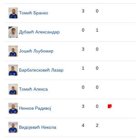
3
0
Томић Бранко
0
1
Дубаић Александар
3
0
Јошић Љубомир
1
0
Барбатесковић Лазар
0
0
Томић Алекса
3
0
Нинков Радивој
4
2
Видојевић Никола