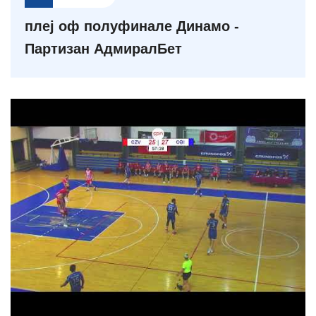
плеј оф полуфинале Динамо -
Партизан АдмиралБет