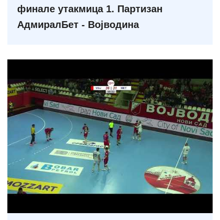
финале утакмица 1. Партизан
АдмиралБет - Војводина