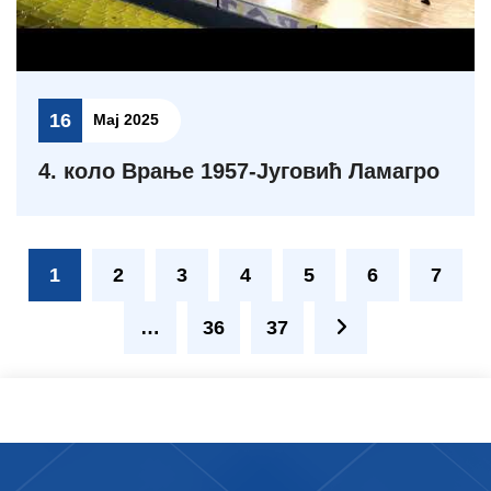
16
Мај 2025
4. коло Врање 1957-Југовић Ламагро
1
2
3
4
5
6
7
…
36
37