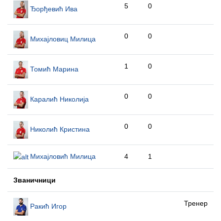
5
0
Ђорђевић Ива
0
0
Михајловиц Милица
1
0
Томић Марина
0
0
Каралић Николија
0
0
Николић Кристина
Михајловић Милица
4
1
Званичници
Тренер
Ракић Игор