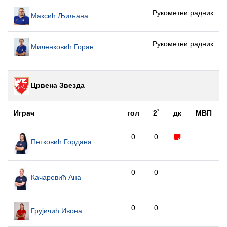
Рукометни радник
Максић Љиљана
Рукометни радник
Миленковић Горан
Црвена Звезда
Играч
гол
2`
дк
МВП
0
0
Петковић Гордана
0
0
Качаревић Ана
0
0
Грујичић Ивона