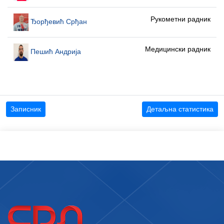
Рукометни радник
Ђорђевић Срђан
Медицински радник
Пешић Андрија
Записник
Детаљна статистика