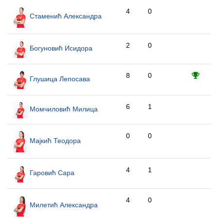
4
0
Стаменић Александра
2
0
Богуновић Исидора
8
0
Глушица Лепосава
6
1
Момчиловић Милица
0
0
Мајкић Теодора
4
1
Гаровић Сара
4
0
Милетић Александра