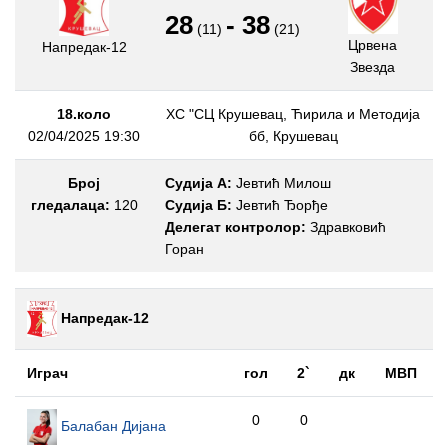
28
-
38
(11)
(21)
Црвена
Напредак-12
Звезда
18.коло
ХС "СЦ Крушевац, Ћирила и Методија
02/04/2025 19:30
бб, Крушевац
Број
Судија А:
Јевтић Милош
гледалаца:
120
Судија Б:
Јевтић Ђорђе
Делегат контролор:
Здравковић
Горан
Напредак-12
Играч
гол
2`
дк
МВП
0
0
Балабан Дијана