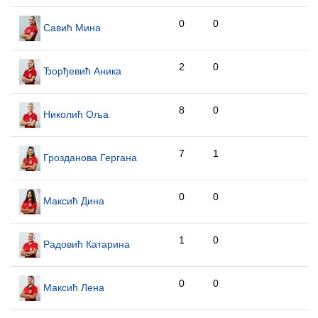
0
0
Савић Мина
2
0
Ђорђевић Аника
8
0
Николић Оља
7
1
Грозданова Гергана
0
0
Максић Дина
1
0
Радовић Катарина
0
0
Максић Лена