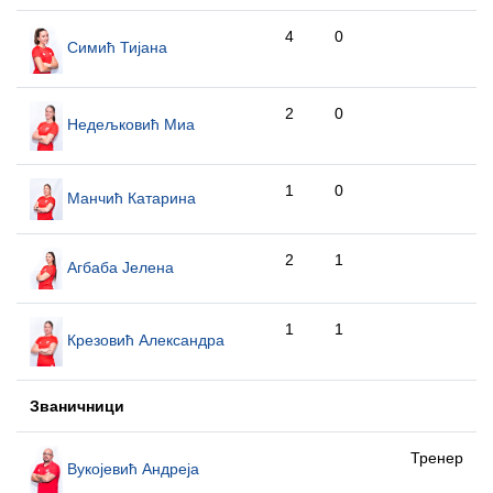
4
0
Симић Тијана
2
0
Недељковић Миа
1
0
Манчић Катарина
2
1
Агбаба Јелена
1
1
Крезовић Александра
Званичници
Тренер
Вукојевић Андреја