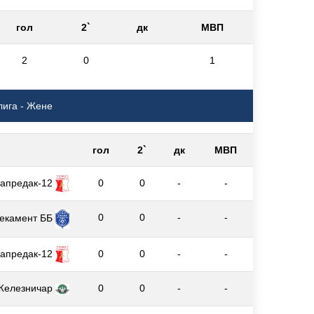
гол
2`
дк
МВП
2
0
1
лига - Жене
гол
2`
дк
МВП
апредак-12
0
0
-
-
0
0
-
-
екамент ББ
апредак-12
0
0
-
-
Железничар
0
0
-
-