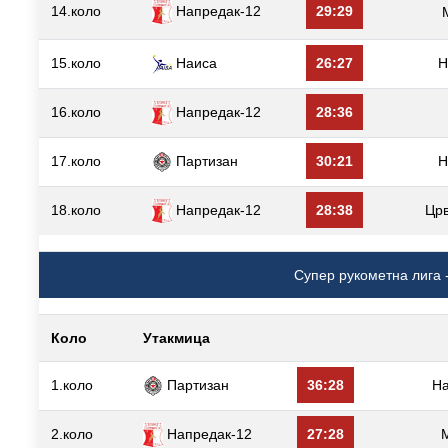
14.коло
Напредак-12
29:29
15.коло
Наиса
26:27
Н
16.коло
Напредак-12
28:36
17.коло
Партизан
30:21
Н
18.коло
Напредак-12
28:38
Цр
Супер рукометна лига -
Коло
Утакмица
1.коло
Партизан
36:28
Н
2.коло
Напредак-12
27:28