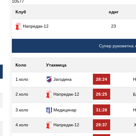
10577
Клуб
одиг
Напредак-12
23
Супер рукометна 
Коло
Утакмица
1.коло
Јагодина
28:24
Н
2.коло
Напредак-12
26:25
Б
3.коло
Медицинар
31:28
Н
4.коло
Напредак-12
29:37