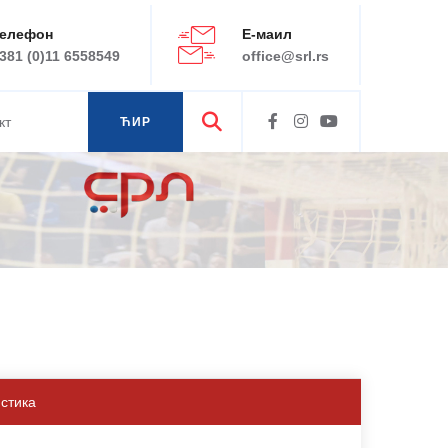
елефон
Е-маил
381 (0)11 6558549
office@srl.rs
кт
ЋИР
ЛАТ
истика