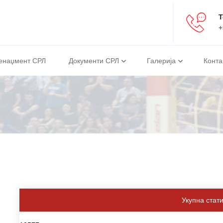
Т
+
енаџмент СРЛ
Документи СРЛ
Галерија
Конта
Укупна стат