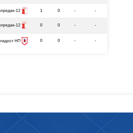
апредак-12
1
0
-
-
апредак-12
0
0
-
-
0
0
-
-
ладост НП