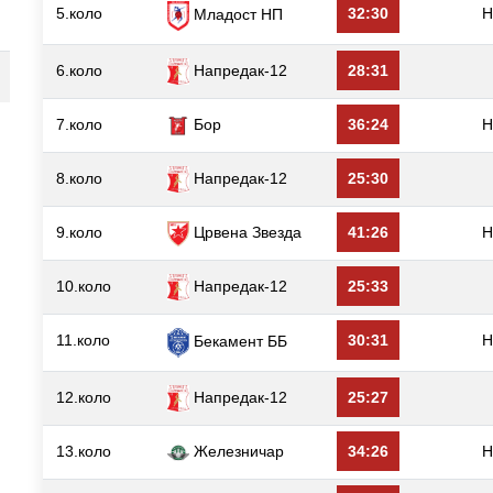
5.коло
32:30
Н
Младост НП
6.коло
Напредак-12
28:31
7.коло
Бор
36:24
Н
8.коло
Напредак-12
25:30
9.коло
Црвена Звезда
41:26
Н
10.коло
Напредак-12
25:33
11.коло
30:31
Н
Бекамент ББ
12.коло
Напредак-12
25:27
13.коло
Железничар
34:26
Н