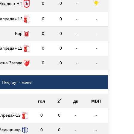
0
0
-
Младост НП
апредак-12
0
0
-
-
Бор
0
0
-
-
апредак-12
0
0
-
-
вена Звезда
0
0
-
-
 Плеј аут - жене
гол
2`
дк
МВП
апредак-12
0
0
-
-
Медицинар
0
0
-
-