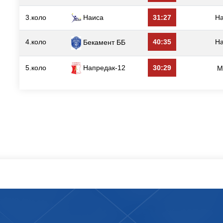
3.коло
Наиса
31:27
Н
4.коло
40:35
Н
Бекамент ББ
5.коло
Напредак-12
30:29
М