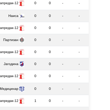
апредак-12
0
0
-
-
Наиса
0
0
-
-
апредак-12
0
0
-
-
Партизан
0
0
-
-
апредак-12
0
0
-
-
Јагодина
0
0
-
-
апредак-12
0
0
-
-
Медицинар
0
0
-
-
апредак-12
1
0
-
-