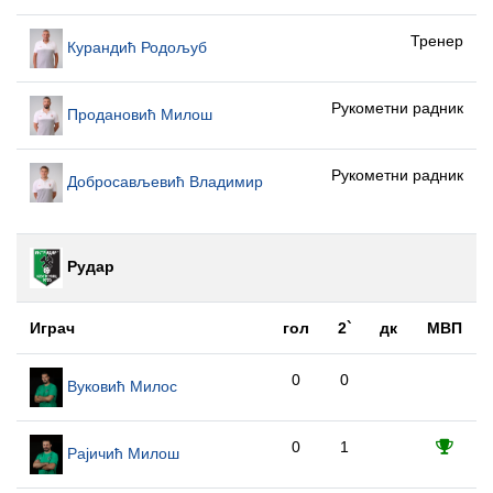
Тренер
Курандић Родољуб
Рукометни радник
Продановић Милош
Рукометни радник
Добросављевић Владимир
Рудар
Играч
гол
2`
дк
МВП
0
0
Вуковић Милос
0
1
Рајичић Милош