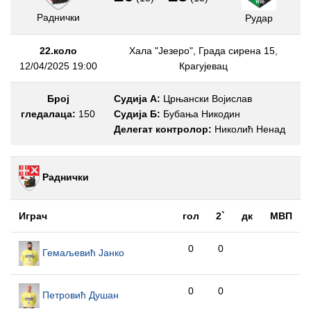
Раднички
Рудар
22.коло
Хала "Језеро", Града сирена 15,
12/04/2025 19:00
Крагујевац
Број
Судија А:
Црњански Војислав
гледалаца:
150
Судија Б:
Бубања Никодин
Делегат контролор:
Николић Ненад
Раднички
Играч
гол
2`
дк
МВП
0
0
Гемаљевић Јанко
0
0
Петровић Душан