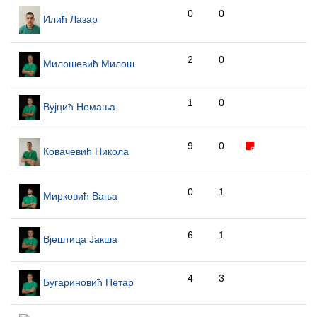
0
0
Илић Лазар
2
0
Милошевић Милош
1
0
Вујцић Немања
9
0
Ковачевић Никола
0
1
Мирковић Вања
6
1
Вјештица Јакша
4
3
Бугариновић Петар