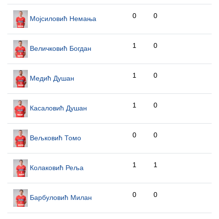
0
0
Мојсиловић Немања
1
0
Величковић Богдан
1
0
Медић Душан
1
0
Касаловић Душан
0
0
Вељковић Томо
1
1
Колаковић Реља
0
0
Барбуловић Милан