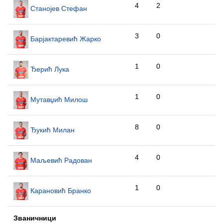
4
2
Станојев Стефан
3
0
Барјактаревић Жарко
1
0
Ђерић Лука
1
0
Мутавџић Милош
8
0
Ђукић Милан
4
0
Маљевић Радован
1
0
Карановић Бранко
Званичници