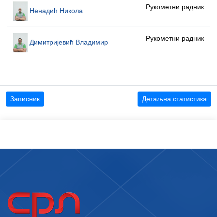
Рукометни радник
Ненадић Никола
Рукометни радник
Димитријевић Владимир
Записник
Детаљна статистика