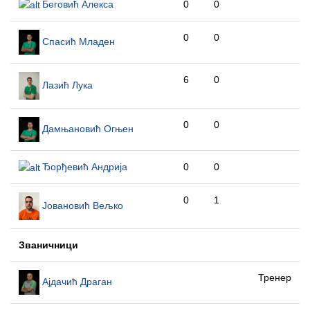
Беговић Алекса
0
0
0
0
Спасић Младен
6
0
Лазић Лука
0
0
Дамњановић Огњен
Ђорђевић Андрија
0
0
0
1
Јовановић Вељко
Званичници
Тренер
Ајдачић Драган