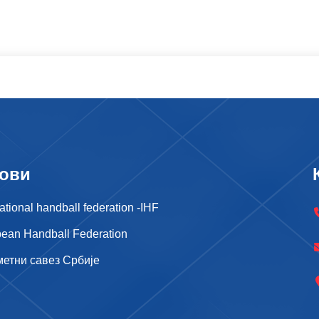
ови
national handball federation -IHF
ean Handball Federation
метни савез Србије