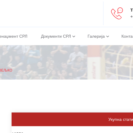
Т
+
енаџмент СРЛ
Документи СРЛ
Галерија
Конта
ВЕЉКО
Укупна стат