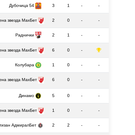
Дубочица 54
3
1
-
-
ена звезда МаxБет
2
0
-
-
Раднички
2
1
-
-
ена звезда МаxБет
6
0
-
Колубара
1
0
-
-
ена звезда МаxБет
6
0
-
-
Динамо
5
0
-
-
ена звезда МаxБет
1
0
-
-
тизан АдмиралБет
2
2
-
-