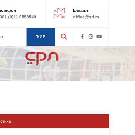
елефон
Е-маил
381 (0)11 6558549
office@srl.rs
кт
ЋИР
ЛАТ
истика