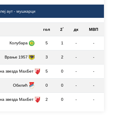
леј аут - мушкарци
гол
2`
дк
МВП
Колубара
5
1
-
-
Врање 1957
3
2
-
-
на звезда МаxБет
5
0
-
-
Обилић
0
0
-
-
на звезда МаxБет
2
0
-
-