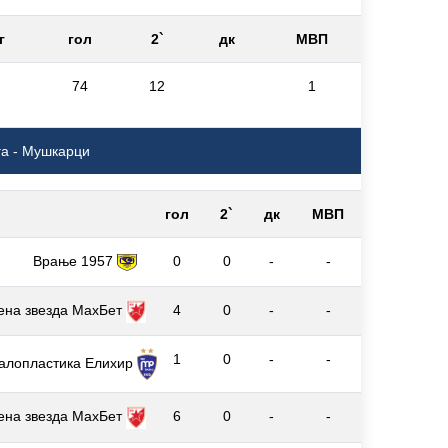
г
гол
2`
дк
МВП
74
12
1
га - Мушкарци
гол
2`
дк
МВП
Врање 1957
0
0
-
-
ена звезда МаxБет
4
0
-
-
1
0
-
-
алопластика Елиxир
ена звезда МаxБет
6
0
-
-