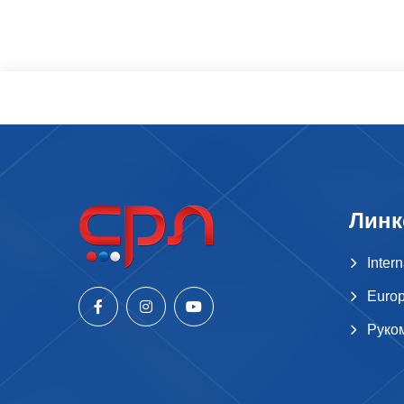
Линк
Inter
Europ
Руко