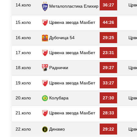
14.коло
36:27
Црв
Металопластика Елиxир
15.коло
Црвена звезда МаxБет
44:26
16.коло
Дубочица 54
29:25
Црв
17.коло
Црвена звезда МаxБет
23:31
18.коло
Раднички
29:27
Црв
19.коло
Црвена звезда МаxБет
33:27
20.коло
Колубара
27:30
Црв
21.коло
Црвена звезда МаxБет
28:33
22.коло
Динамо
29:22
Црв