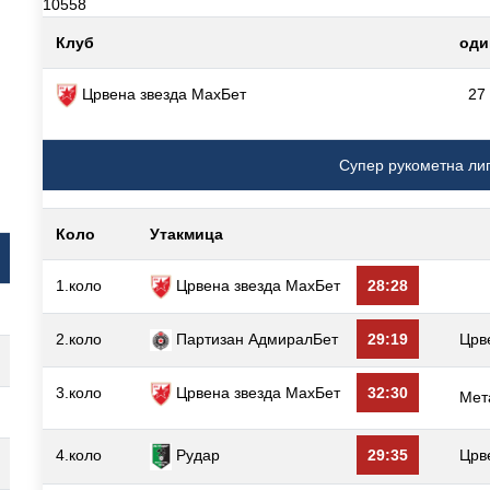
10558
Клуб
оди
Црвена звезда МаxБет
27
Супер рукометна ли
Коло
Утакмица
1.коло
Црвена звезда МаxБет
28:28
2.коло
Партизан АдмиралБет
29:19
Црв
3.коло
Црвена звезда МаxБет
32:30
Мет
4.коло
29:35
Црв
Рудар