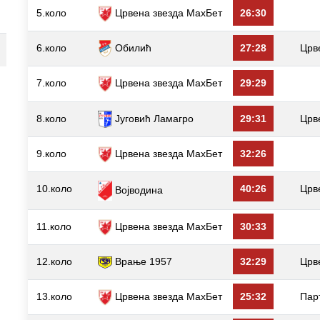
5.коло
Црвена звезда МаxБет
26:30
6.коло
Обилић
27:28
Црв
7.коло
Црвена звезда МаxБет
29:29
8.коло
Југовић Ламагро
29:31
Црв
9.коло
Црвена звезда МаxБет
32:26
10.коло
40:26
Црв
Војводина
11.коло
Црвена звезда МаxБет
30:33
12.коло
Врање 1957
32:29
Црв
13.коло
Црвена звезда МаxБет
25:32
Пар