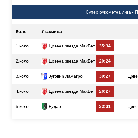
Супер рукометна лига - П
Коло
Утакмица
1.коло
Црвена звезда МаxБет
35:34
2.коло
Црвена звезда МаxБет
20:24
3.коло
Југовић Ламагро
30:27
Црве
4.коло
Црвена звезда МаxБет
26:27
5.коло
33:31
Црве
Рудар