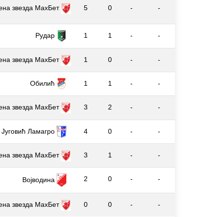
ена звезда МаxБет
5
0
-
-
1
1
-
-
Рудар
ена звезда МаxБет
1
0
-
-
Обилић
1
1
-
-
ена звезда МаxБет
3
2
-
-
Југовић Ламагро
4
0
-
-
ена звезда МаxБет
3
1
-
-
2
0
-
-
Војводина
ена звезда МаxБет
0
0
-
-