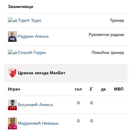
Званичници
Тојагћ Ђуро
Тренер
Рукометни радник
Радукин Алекса
Спахић Горјан
Помоћни тренер
Црвена звезда МаxБет
Играч
гол
2`
дк
МВП
0
0
Богуновић Алекса
0
0
Марјановић Немања