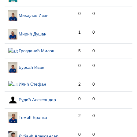
0
0
Михајлов Иван
1
0
Мирић Душан
Грозданић Милош
5
0
0
0
Бурсаћ Иван
Илић Стефан
2
0
0
0
Рудић Александар
2
0
Томић Бранко
0
0
Дубаић Александар