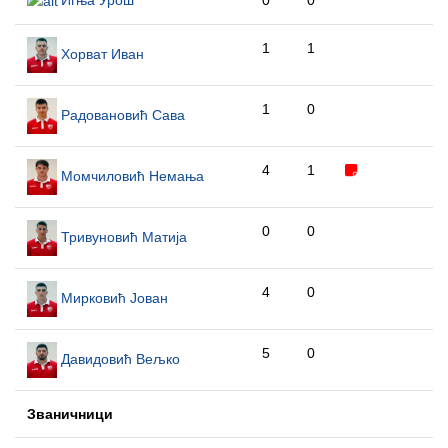
Игња Урош
0
0
1
1
Хорват Иван
1
0
Радовановић Сава
4
1
Момчиловић Немања
0
0
Тривуновић Матија
4
0
Мирковић Јован
5
0
Давидовић Вељко
Званичници