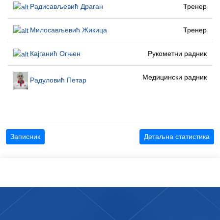
Радисављевић Драган
Тренер
Милосављевић Жикица
Тренер
Кајганић Огњен
Рукометни радник
Медицински радник
Радуловић Петар
Записник
Детаљна статистика