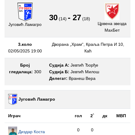
30
-
27
(14)
(18)
Црвена звезда
Југовић Ламагро
МаxБет
3.коло
Дворана „Храм“, Краља Петра И 10,
02/05/2025 19:00
Каћ
Број
Судија А:
Јевтић Ђорђе
гледалаца:
300
Судија Б:
Јевтић Милош
Делегат:
Вранеш Вера
Југовић Ламагро
Играч
гол
2`
дк
МВП
0
0
Диздар Коста