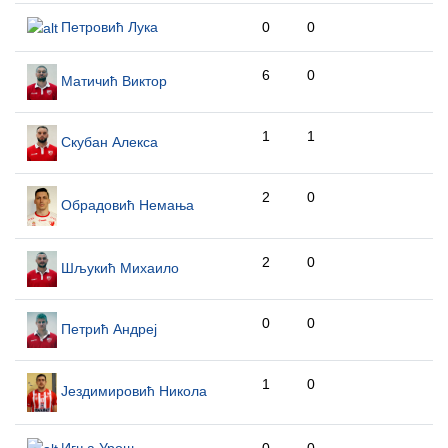
Петровић Лука
0
0
6
0
Матичић Виктор
1
1
Скубан Алекса
2
0
Обрадовић Немања
2
0
Шљукић Михаило
0
0
Петрић Андреј
1
0
Јездимировић Никола