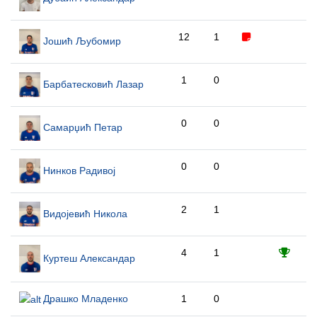
12
1
Јошић Љубомир
1
0
Барбатесковић Лазар
0
0
Самарџић Петар
0
0
Нинков Радивој
2
1
Видојевић Никола
4
1
Куртеш Александар
Драшко Младенко
1
0