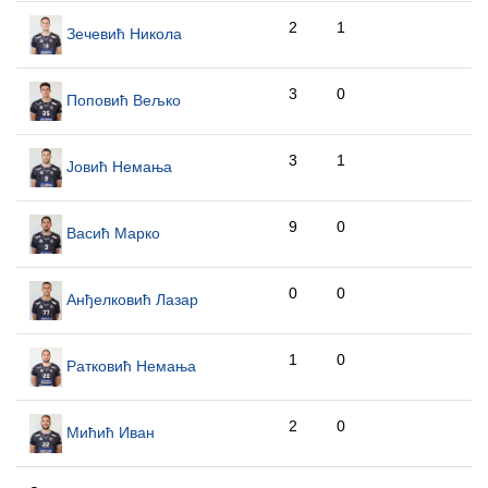
2
1
Зечевић Никола
3
0
Поповић Вељко
3
1
Јовић Немања
9
0
Васић Марко
0
0
Анђелковић Лазар
1
0
Ратковић Немања
2
0
Мићић Иван