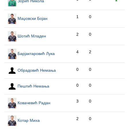
Зорић Никола
1
0
Маџовски Бојан
2
0
Шотић Младен
4
2
Барјактаровић Лука
0
0
Обрадовић Немања
0
0
Пештић Немања
3
0
Ковачевић Радан
2
0
Котар Миха