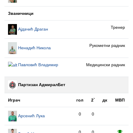
Званичници
Тренер
Ајдачић Драган
Рукометни радник
Ненадић Никола
Павловић Владимир
Медицински радник
Партизан АдмиралБет
Играч
гол
2`
дк
МВП
0
0
Арсенић Лука
0
0