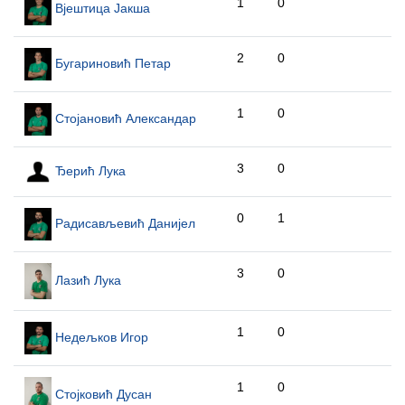
1
0
Вјештица Јакша
2
0
Бугариновић Петар
1
0
Стојановић Александар
3
0
Ђерић Лука
0
1
Радисављевић Данијел
3
0
Лазић Лука
1
0
Недељков Игор
1
0
Стојковић Дусан