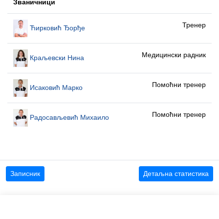
Званичници
Тренер
Ћирковић Ђорђе
Медицински радник
Краљевски Нина
Помоћни тренер
Исаковић Марко
Помоћни тренер
Радосављевић Михаило
Записник
Детаљна статистика