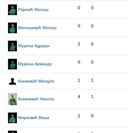
0
0
Рајичић Милош
0
0
Милошевић Милош
2
0
Мурина Адријан
0
0
Мурина Армандо
1
1
Кнежевић Михајло
4
1
Ковачевић Никола
2
0
Мирковић Вања