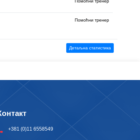
Помоћни тренер
Помоћни тренер
Детаљна статистика
Контакт
+381 (0)11 6558549