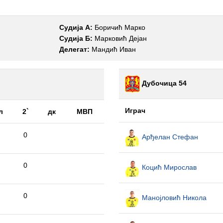
Судија А:
Боричић Марко
Судија Б:
Марковић Дејан
Делегат:
Мандић Иван
Дубочица 54
Играч
л
2`
дк
МВП
0
Арђелан Стефан
0
Коцић Мирослав
0
Манојловић Никола