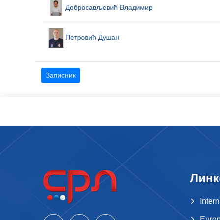
Добросављевић Владимир
Петровић Душан
Записник
Линк
Inter
Europ