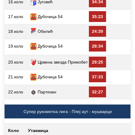
16.коло
Југовић
34:34
Д
17.коло
Дубочица 54
35:23
18.коло
Обилић
24:39
Д
19.коло
Дубочица 54
28:34
20.коло
Црвена звезда Примобет
29:25
Д
21.коло
Дубочица 54
37:33
22.коло
Партизан
32:27
Д
Супер рукометна лига - Плеј аут - мушкарци
Коло
Утакмица