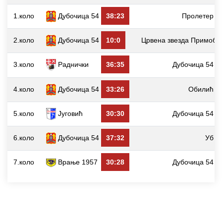
1.коло
Дубочица 54
38:23
Пролетер
2.коло
Дубочица 54
10:0
Црвена звезда Примобе
3.коло
Раднички
36:35
Дубочица 54
4.коло
Дубочица 54
33:26
Обилић
5.коло
Југовић
30:30
Дубочица 54
6.коло
Дубочица 54
37:32
Уб
7.коло
Врање 1957
30:28
Дубочица 54