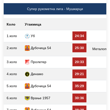
Супер рукометна лига - Мушкарци
Коло
Утакмица
1.коло
Уб
24:34
Д
2.коло
Дубочица 54
25:30
Металопла
3.коло
Пролетер
20:33
Д
4.коло
Динамо
29:21
Д
5.коло
Дубочица 54
35:29
6.коло
Врање 1957
30:36
Д
7.коло
Дубочица 54
38:28