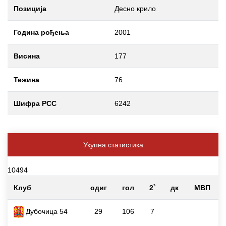
Позиција
Десно крило
Година рођења
2001
Висина
177
Тежина
76
Шифра РСС
6242
Укупна статистика
10494
Клуб
одиг
гол
2`
дк
МВП
Дубочица 54
29
106
7