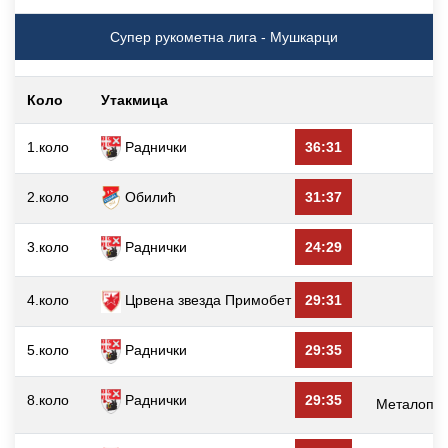
Супер рукометна лига - Мушкарци
Коло
Утакмица
1.коло
Раднички
36:31
В
2.коло
Обилић
31:37
3.коло
Раднички
24:29
4.коло
Црвена звезда Примобет
29:31
5.коло
Раднички
29:35
8.коло
Раднички
29:35
Металопла