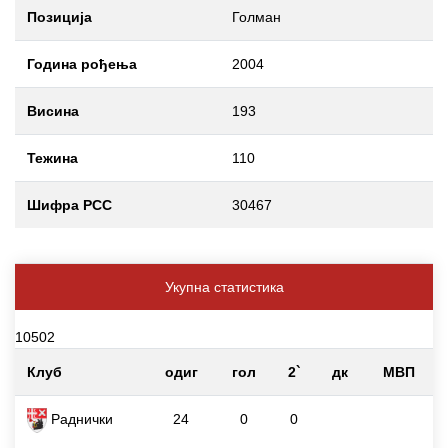
Позиција
Голман
Година рођења
2004
Висина
193
Тежина
110
Шифра РСС
30467
Укупна статистика
10502
Клуб
одиг
гол
2`
дк
МВП
Раднички
24
0
0