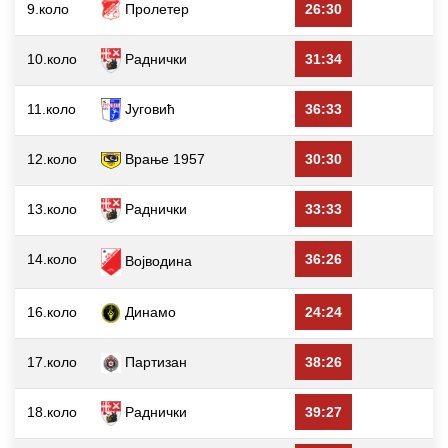
9.коло
Пролетер
26:30
10.коло
Раднички
31:34
Д
11.коло
Југовић
36:33
12.коло
Врање 1957
30:30
13.коло
Раднички
33:33
14.коло
36:26
Војводина
16.коло
Динамо
24:24
17.коло
Партизан
38:26
18.коло
Раднички
39:27