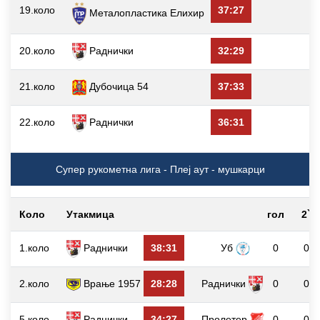
19.коло
37:27
Металопластика Елиxир
20.коло
Раднички
32:29
21.коло
Дубочица 54
37:33
22.коло
Раднички
36:31
Супер рукометна лига - Плеј аут - мушкарци
Коло
Утакмица
гол
2`
1.коло
Раднички
38:31
Уб
0
0
2.коло
Врање 1957
28:28
Раднички
0
0
5.коло
Раднички
34:27
Пролетер
0
0