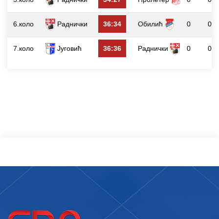
6.коло
Раднички
36:34
Обилић
0
0
7.коло
Југовић
36:36
Раднички
0
0