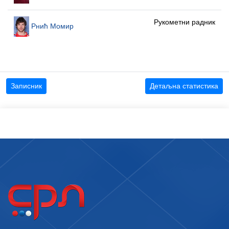
Рукометни радник
Рнић Момир
Записник
Детаљна статистика