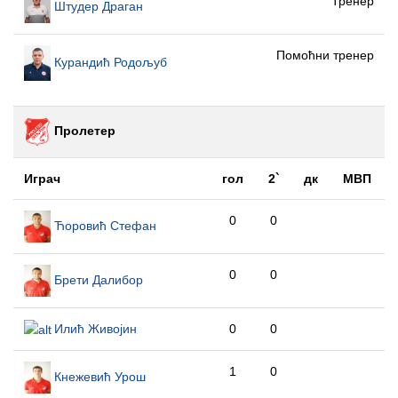
Тренер
Штудер Драган
Помоћни тренер
Курандић Родољуб
Пролетер
Играч
гол
2`
дк
МВП
0
0
Ћоровић Стефан
0
0
Брети Далибор
Илић Живојин
0
0
1
0
Кнежевић Урош