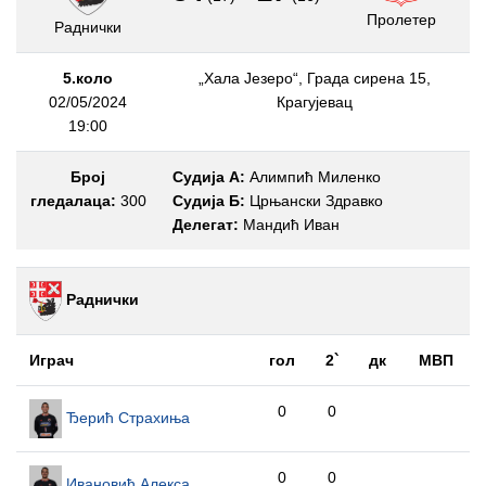
Пролетер
Раднички
5.коло
„Хала Језеро“, Града сирена 15,
02/05/2024
Крагујевац
19:00
Број
Судија А:
Алимпић Миленко
гледалаца:
300
Судија Б:
Црњански Здравко
Делегат:
Мандић Иван
Раднички
Играч
гол
2`
дк
МВП
0
0
Ђерић Страхиња
0
0
Ивановић Алекса