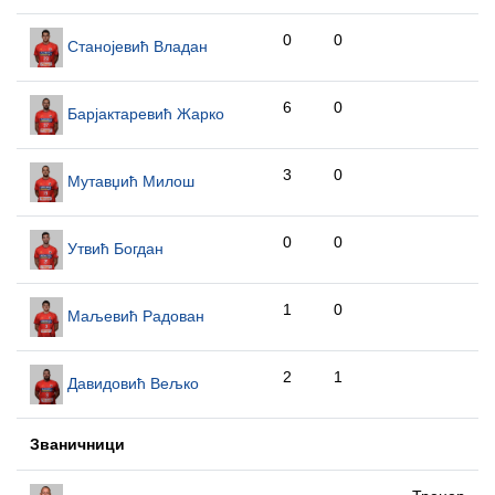
0
0
Станојевић Владан
6
0
Барјактаревић Жарко
3
0
Мутавџић Милош
0
0
Утвић Богдан
1
0
Маљевић Радован
2
1
Давидовић Вељко
Званичници