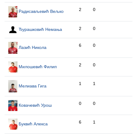
2
0
Радисављевић Вељко
2
0
Ђурашковић Немања
6
0
Лазић Никола
2
0
Милошевић Филип
1
1
Мелиава Гига
0
0
Ковачевић Урош
6
1
Буквић Алекса