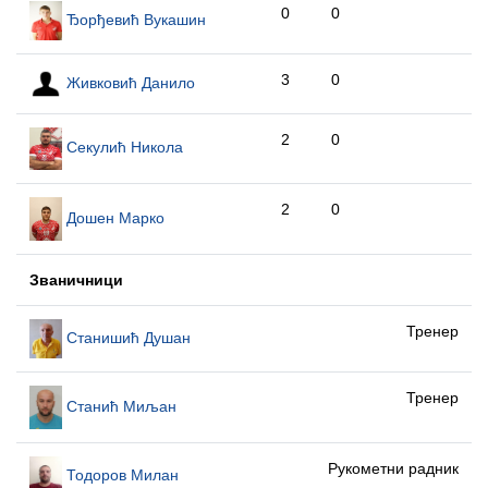
0
0
Ђорђевић Вукашин
3
0
Живковић Данило
2
0
Секулић Никола
2
0
Дошен Марко
Званичници
Тренер
Станишић Душан
Тренер
Станић Миљан
Рукометни радник
Тодоров Милан