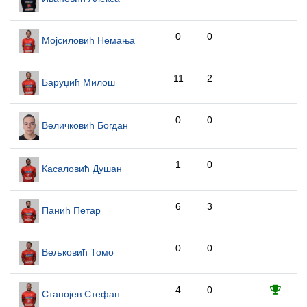
0
0
Мојсиловић Немања
11
2
Баруџић Милош
0
0
Величковић Богдан
1
0
Касаловић Душан
6
3
Панић Петар
0
0
Вељковић Томо
4
0
Станојев Стефан