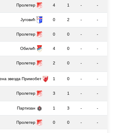
Пролетер
4
1
-
-
Југовић
0
2
-
-
Пролетер
0
0
-
-
Обилић
4
0
-
-
Пролетер
2
0
-
-
ена звезда Примобет
1
0
-
-
Пролетер
3
1
-
-
Партизан
1
3
-
-
Пролетер
0
0
-
-