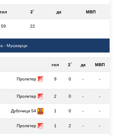
гол
2`
дк
МВП
59
22
га - Мушкарци
гол
2`
дк
МВП
Пролетер
9
0
-
-
Пролетер
2
0
-
-
Дубочица 54
1
0
-
-
Пролетер
1
2
-
-