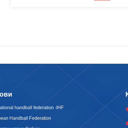
ови
national handball federation -IHF
ean Handball Federation