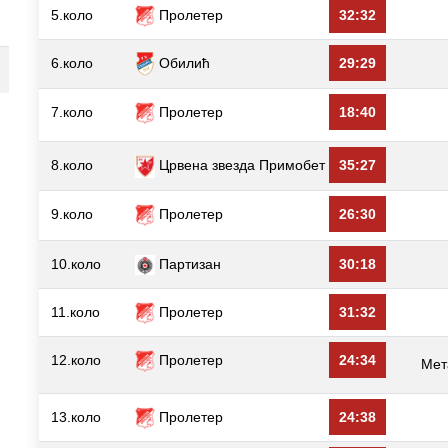
5.коло
Пролетер
32:32
6.коло
Обилић
29:29
7.коло
Пролетер
18:40
8.коло
Црвена звезда Примобет
35:27
9.коло
Пролетер
26:30
10.коло
Партизан
30:18
11.коло
Пролетер
31:32
12.коло
Пролетер
24:34
Мет
13.коло
Пролетер
24:38