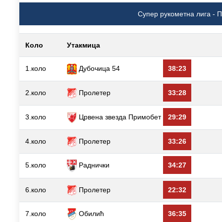
Супер рукометна лига - П
Коло
Утакмица
1.коло
Дубочица 54
38:23
2.коло
Пролетер
33:28
3.коло
Црвена звезда Примобет
29:29
4.коло
Пролетер
33:26
5.коло
Раднички
34:27
6.коло
Пролетер
22:32
7.коло
Обилић
36:35