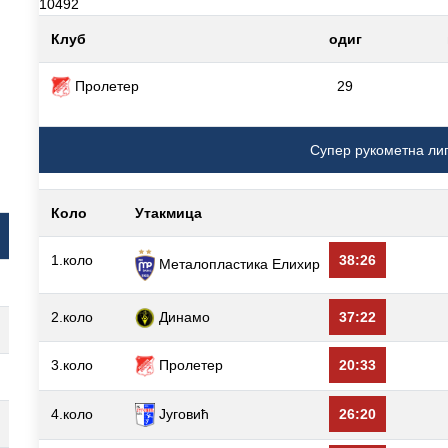
10492
Клуб
одиг
Пролетер
29
Супер рукометна ли
Коло
Утакмица
1.коло
38:26
Металопластика Елиxир
2.коло
Динамо
37:22
3.коло
Пролетер
20:33
4.коло
Југовић
26:20