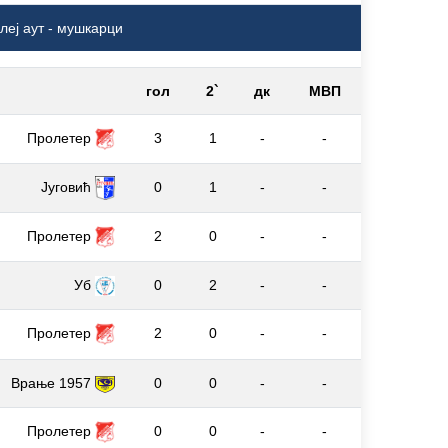
леј аут - мушкарци
гол
2`
дк
МВП
Пролетер
3
1
-
-
Југовић
0
1
-
-
Пролетер
2
0
-
-
Уб
0
2
-
-
Пролетер
2
0
-
-
Врање 1957
0
0
-
-
Пролетер
0
0
-
-