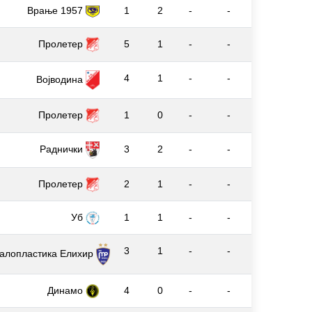
Врање 1957
1
2
-
-
Пролетер
5
1
-
-
4
1
-
-
Војводина
Пролетер
1
0
-
-
Раднички
3
2
-
-
Пролетер
2
1
-
-
Уб
1
1
-
-
3
1
-
-
алопластика Елиxир
Динамо
4
0
-
-