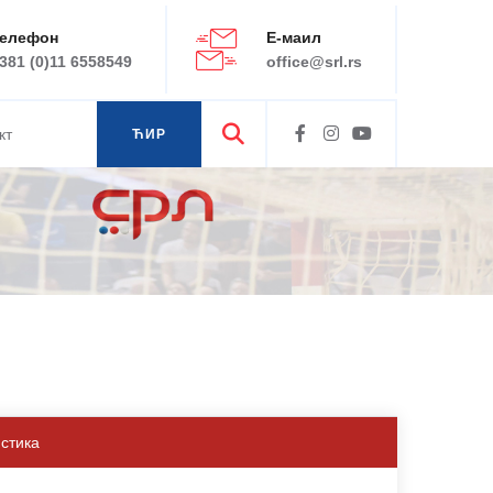
елефон
Е-маил
381 (0)11 6558549
office@srl.rs
кт
ЋИР
ЛАТ
истика