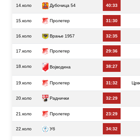
14.коло
Дубочица 54
40:33
15.коло
Пролетер
31:30
16.коло
Врање 1957
32:35
17.коло
Пролетер
29:36
18.коло
38:27
Војводина
19.коло
Пролетер
31:32
Црв
20.коло
Раднички
32:29
21.коло
Пролетер
23:29
22.коло
Уб
34:32