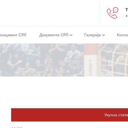
Т
+
енаџмент СРЛ
Документи СРЛ
Галерија
Конта
Укупна стат