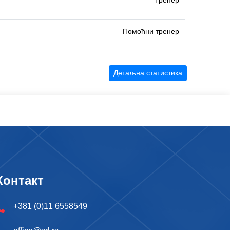
Тренер
Помоћни тренер
Детаљна статистика
Контакт
+381 (0)11 6558549