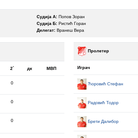
Судија А:
Попов Зоран
Судија Б:
Ристић Горан
Делегат:
Вранеш Вера
Пролетер
Играч
2`
дк
МВП
0
Ћоровић Стефан
0
Радовић Тодор
0
Брети Далибор