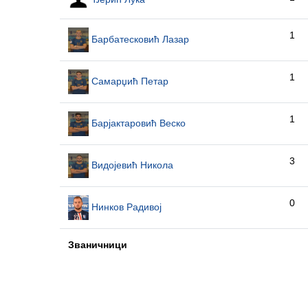
1
Барбатесковић Лазар
1
Самарџић Петар
1
Барјактаровић Веско
3
Видојевић Никола
0
Нинков Радивој
Званичници