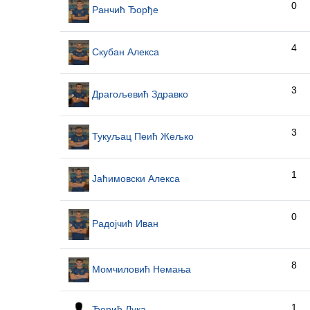
0
Ранчић Ђорђе
4
Скубан Алекса
3
Драгољевић Здравко
3
Тукуљац Пеић Жељко
1
Јаћимовски Алекса
0
Радојчић Иван
8
Момчиловић Немања
1
Ђерић Лука