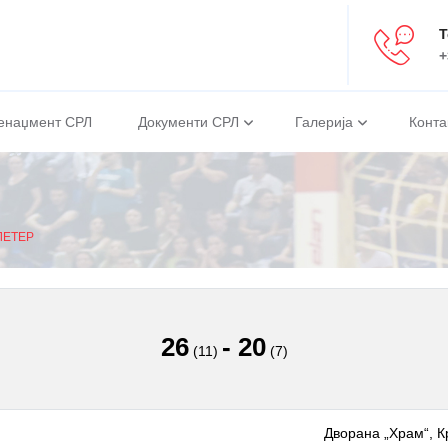
Т
+
енаџмент СРЛ
Документи СРЛ
Галерија
Конта
ЛЕТЕР
26
-
20
(11)
(7)
Дворана „Храм“, К