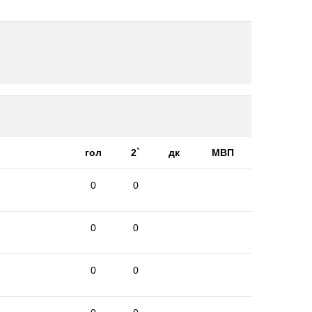
гол
2`
дк
МВП
0
0
0
0
0
0