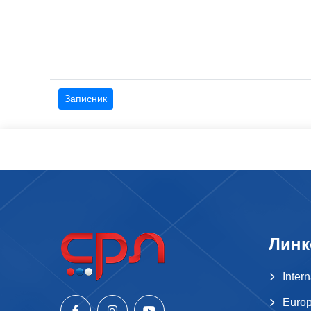
Записник
Линк
Inter
Europ