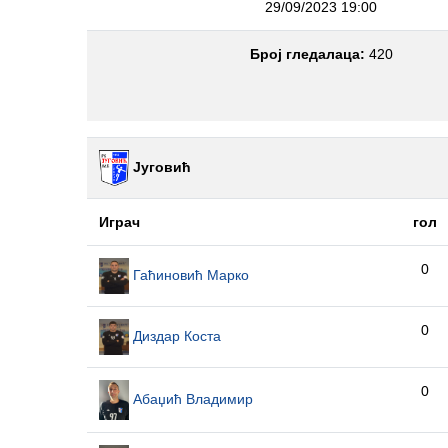
29/09/2023 19:00
Број гледалаца:
420
Југовић
Играч
гол
0
Гаћиновић Марко
0
Диздар Коста
0
Абаџић Владимир