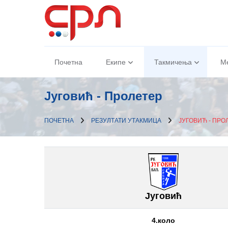
Почетна
Екипе
Такмичења
М
Југовић - Пролетер
ПОЧЕТНА
РЕЗУЛТАТИ УТАКМИЦА
ЈУГОВИЋ - ПРО
Југовић
4.коло