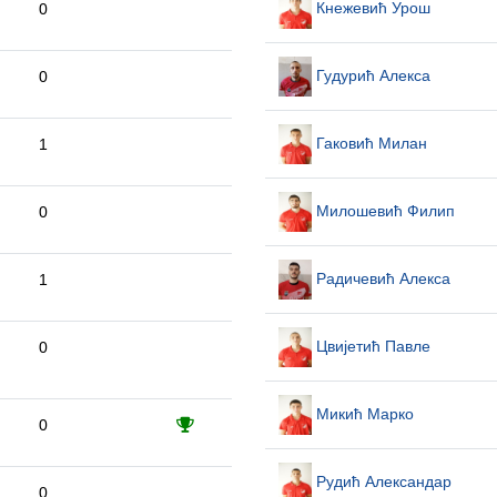
Кнежевић Урош
0
Гудурић Алекса
0
Гаковић Милан
1
Милошевић Филип
0
Радичевић Алекса
1
Цвијетић Павле
0
Микић Марко
0
Рудић Александар
0