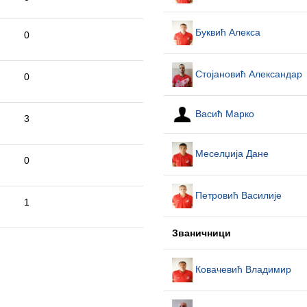
Буквић Алекса
0
Стојановић Александар
0
Васић Марко
3
Меселџија Дане
0
Петровић Василије
1
Званичници
Ковачевић Владимир