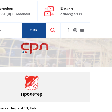
елефон
Е-маил
381 (0)11 6558549
office@srl.rs
кт
ЋИР
ЛАТ
Пролетер
раља Петра И 10, Каћ