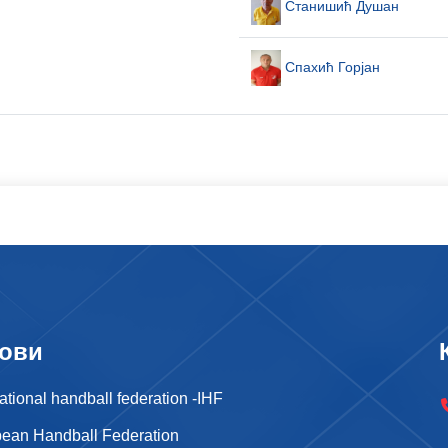
Станишић Душан
Спахић Горјан
ови
national handball federation -IHF
ean Handball Federation