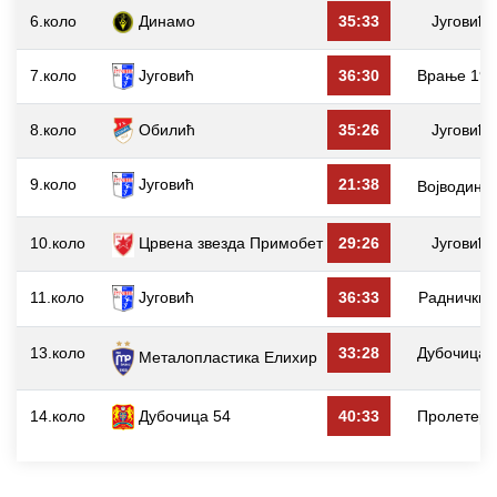
6.коло
Динамо
35:33
Југовић
7.коло
Југовић
36:30
Врање 19
8.коло
Обилић
35:26
Југовић
9.коло
Југовић
21:38
Војводина
10.коло
Црвена звезда Примобет
29:26
Југовић
11.коло
Југовић
36:33
Раднички
13.коло
33:28
Дубочица 
Металопластика Елиxир
14.коло
Дубочица 54
40:33
Пролетер