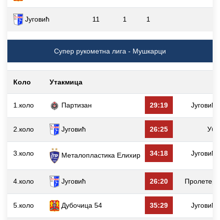
Југовић
11
1
1
Супер рукометна лига - Мушкарци
Коло
Утакмица
1.коло
Партизан
29:19
Југовић
2.коло
Југовић
26:25
Уб
3.коло
34:18
Југовић
Металопластика Елиxир
4.коло
Југовић
26:20
Пролетер
5.коло
Дубочица 54
35:29
Југовић