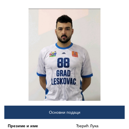
Основни подаци
Презиме и име
Ђерић Лука