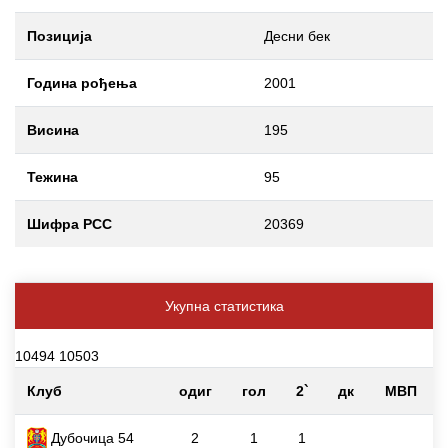
Позиција
Десни бек
Година рођења
2001
Висина
195
Тежина
95
Шифра РСС
20369
Укупна статистика
10494 10503
Клуб
одиг
гол
2`
дк
МВП
Дубочица 54
2
1
1