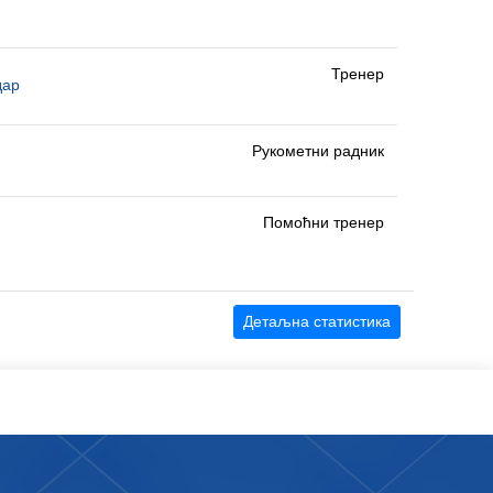
Тренер
дар
Рукометни радник
Помоћни тренер
Детаљна статистика