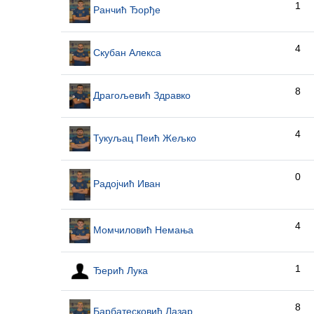
1
Ранчић Ђорђе
4
Скубан Алекса
8
Драгољевић Здравко
4
Тукуљац Пеић Жељко
0
Радојчић Иван
4
Момчиловић Немања
1
Ђерић Лука
8
Барбатесковић Лазар