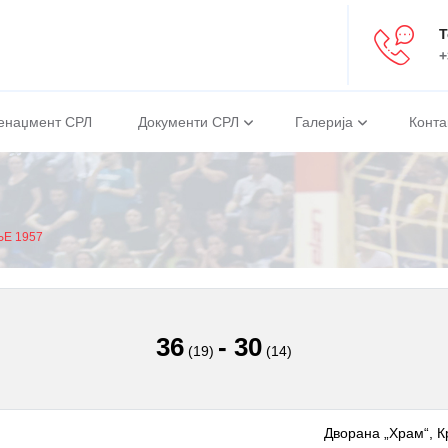
Т
+
енаџмент СРЛ
Документи СРЛ
Галерија
Конта
ЊЕ 1957
36
-
30
(19)
(14)
Дворана „Храм“, К