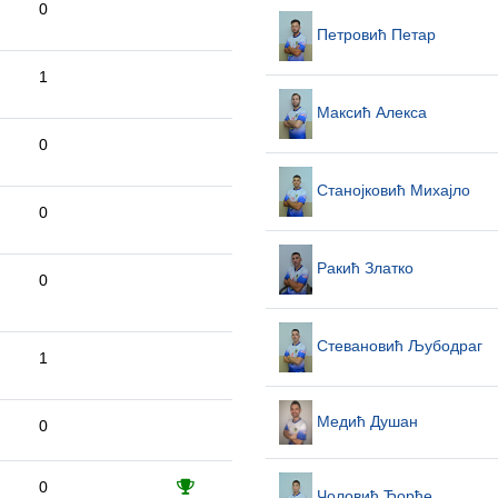
0
Петровић Петар
1
Максић Алекса
0
Станојковић Михајло
0
Ракић Златко
0
Стевановић Љубодраг
1
Медић Душан
0
0
Чоловић Ђорђе