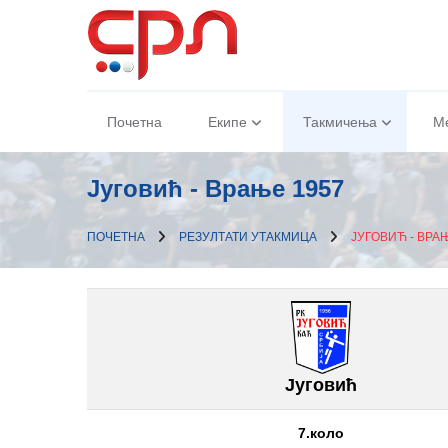
Почетна
Екипе
Такмичења
М
Југовић - Врање 1957
ПОЧЕТНА
РЕЗУЛТАТИ УТАКМИЦА
ЈУГОВИЋ - ВРА
Југовић
7.коло