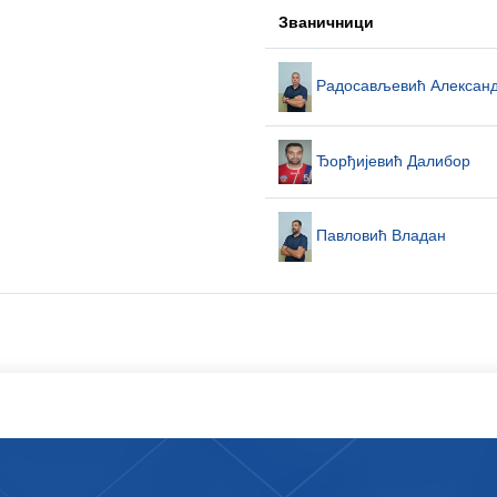
Званичници
Радосављевић Алексан
Ђорђијевић Далибор
Павловић Владан