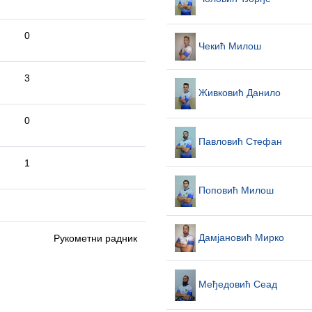
0
Чекић Милош
3
Живковић Данило
0
Павловић Стефан
1
Поповић Милош
Дамјановић Мирко
Рукометни радник
Међедовић Сеад