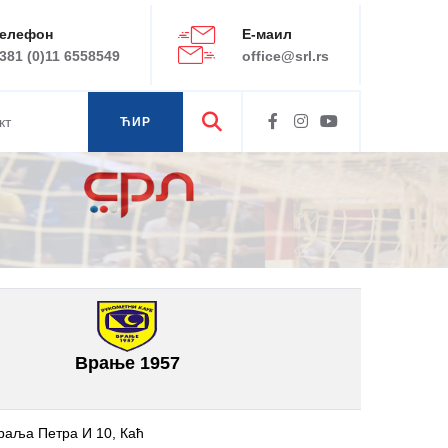
елефон
Е-маил
381 (0)11 6558549
office@srl.rs
кт
ЋИР
ЛАТ
Врање 1957
раља Петра И 10, Каћ