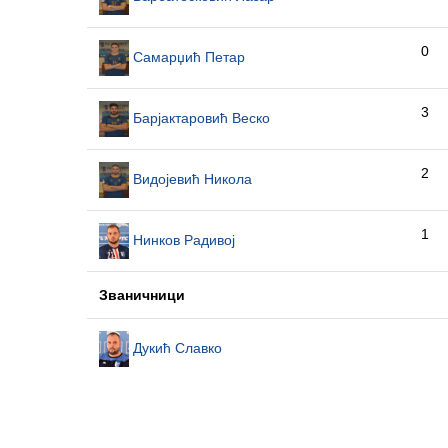
0
Самарџић Петар
3
Барјактаровић Веско
2
Видојевић Никола
1
Нинков Радивој
Званичници
Дукић Славко