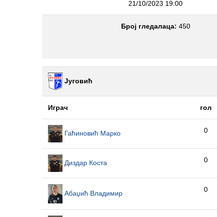
21/10/2023 19:00
Број гледалаца:
450
Југовић
Играч
гол
0
Гаћиновић Марко
0
Диздар Коста
0
Абаџић Владимир