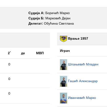
Судија А:
Боричић Марко
Судија Б:
Марковић Дејан
Делегат:
Обућина Светлана
Врање 1957
Играч
2`
дк
МВП
0
Шпањевић Младен
0
Гашић Александар
0
Иванчевић Марко