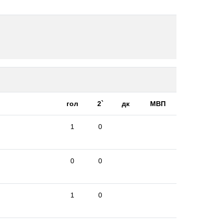
гол
2`
дк
МВП
1
0
0
0
1
0