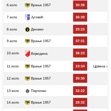
6.коло
Врање 1957
30:36
Д
7.коло
Југовић
36:30
8.коло
Динамо
25:23
9.коло
Врање 1957
37:31
10.коло
36:23
Војводина
11.коло
Врање 1957
23:34
Црвена зв
12.коло
Врање 1957
30:30
13.коло
Партизан
32:22
14.коло
Врање 1957
28:32