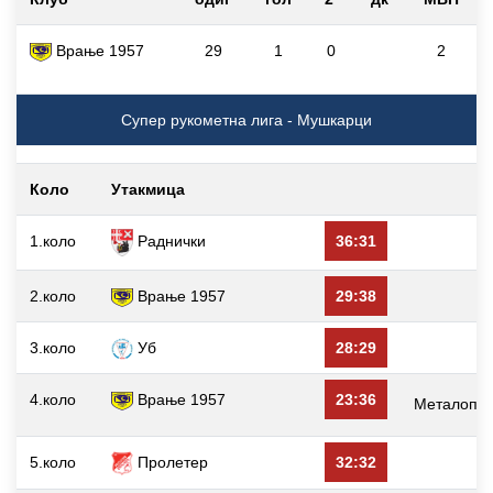
Врање 1957
29
1
0
2
Супер рукометна лига - Мушкарци
Коло
Утакмица
1.коло
Раднички
36:31
2.коло
Врање 1957
29:38
3.коло
Уб
28:29
4.коло
Врање 1957
23:36
Металопла
5.коло
Пролетер
32:32