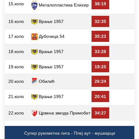
15.коло
38:19
Металопластика Елиxир
16.коло
Врање 1957
32:35
17.коло
Дубочица 54
35:23
18.коло
Врање 1957
33:28
19.коло
Врање 1957
19:25
20.коло
Обилић
26:24
21.коло
Врање 1957
20:41
22.коло
Црвена звезда Примобет
34:27
Супер рукометна лига - Плеј аут - мушкарци