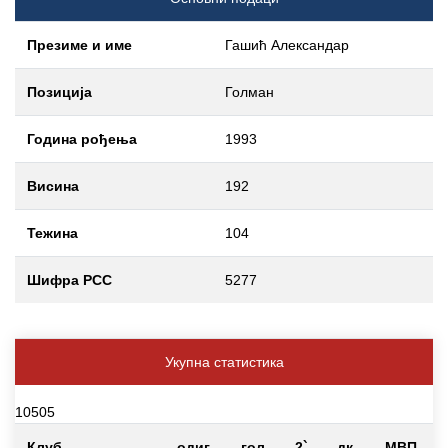
Презиме и име
Гашић Александар
Позиција
Голман
Година рођења
1993
Висина
192
Тежина
104
Шифра РСС
5277
Укупна статистика
10505
Клуб
одиг
гол
2`
дк
МВП