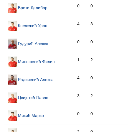
0
0
Брети Далибор
4
3
Кнежевић Урош
0
0
Гудурић Алекса
1
2
Милошевић Филип
4
0
Радичевић Алекса
3
2
Цвијетић Павле
0
0
Микић Марко
2
0