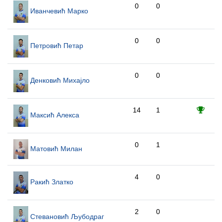
0
0
Иванчевић Марко
0
0
Петровић Петар
0
0
Денковић Михајло
14
1
Максић Алекса
0
1
Матовић Милан
4
0
Ракић Златко
2
0
Стевановић Љубодраг