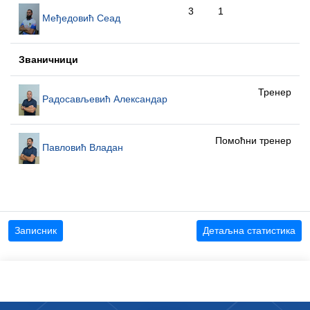
3
1
Међедовић Сеад
Званичници
Тренер
Радосављевић Александар
Помоћни тренер
Павловић Владан
Записник
Детаљна статистика