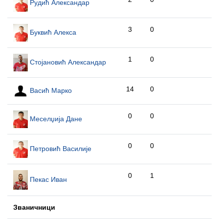
Рудић Александар
3
0
Буквић Алекса
1
0
Стојановић Александар
14
0
Васић Марко
0
0
Меселџија Дане
0
0
Петровић Василије
0
1
Пекас Иван
Званичници