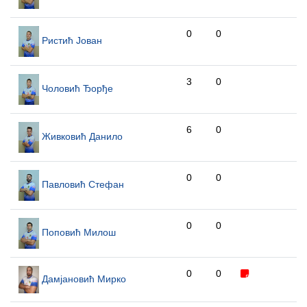
0
0
Ристић Јован
3
0
Чоловић Ђорђе
6
0
Живковић Данило
0
0
Павловић Стефан
0
0
Поповић Милош
0
0
Дамјановић Мирко