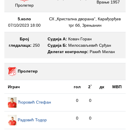
Врање 1957
Пролетер
5.коло
СХ „Кристална дворана“, Карађорђев
07/10/2023 18:00
трг бб, Зрењанин
Број
Судија А:
Ковач Горан
гледалаца:
250
Судија Б:
Милосављевић Срђан
Делегат контролор:
Ракић Милан
Пролетер
Играч
гол
2`
дк
МВП
0
0
Ћоровић Стефан
0
0
Радовић Тодор