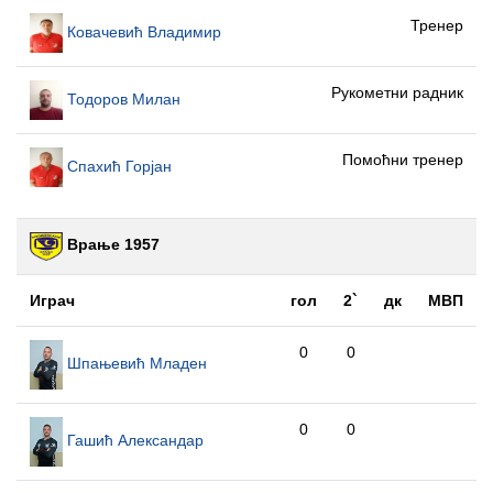
Тренер
Ковачевић Владимир
Рукометни радник
Тодоров Милан
Помоћни тренер
Спахић Горјан
Врање 1957
Играч
гол
2`
дк
МВП
0
0
Шпањевић Младен
0
0
Гашић Александар