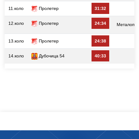
11.коло
Пролетер
31:32
12.коло
Пролетер
24:34
Металопла
13.коло
Пролетер
24:38
14.коло
Дубочица 54
40:33