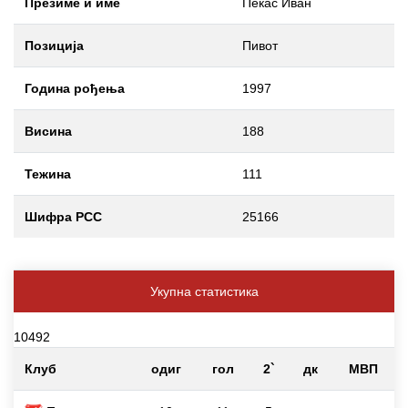
Презиме и име
Пекас Иван
Позиција
Пивот
Година рођења
1997
Висина
188
Тежина
111
Шифра РСС
25166
Укупна статистика
10492
Клуб
одиг
гол
2`
дк
МВП