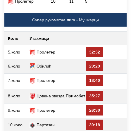
Пролетер
10
11
5
Супер рукометна лига - Мушкарци
Коло
Утакмица
5.коло
Пролетер
32:32
В
6.коло
Обилић
29:29
7.коло
Пролетер
18:40
8.коло
Црвена звезда Примобет
35:27
9.коло
Пролетер
26:30
10.коло
Партизан
30:18