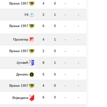
Врање 1957
4
0
-
-
Уб
2
1
-
-
Врање 1957
6
0
-
-
Пролетер
4
1
-
-
Врање 1957
2
0
-
-
Југовић
8
1
-
-
Динамо
5
0
-
-
Врање 1957
4
0
-
-
6
0
-
-
Војводина