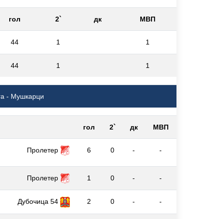
гол
2`
дк
МВП
44
1
1
44
1
1
га - Мушкарци
гол
2`
дк
МВП
Пролетер
6
0
-
-
Пролетер
1
0
-
-
Дубочица 54
2
0
-
-