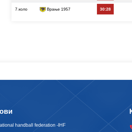
7.коло
Врање 1957
30:28
ови
national handball federation -IHF