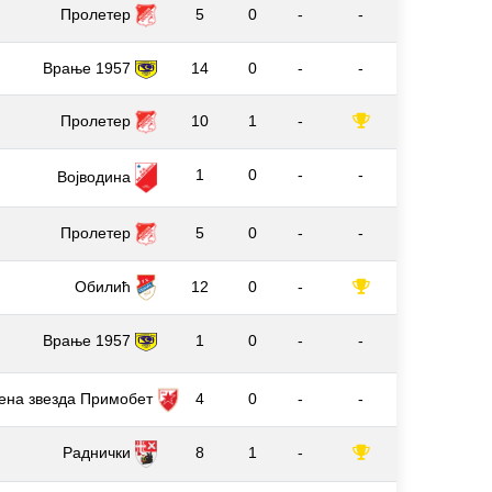
Пролетер
5
0
-
-
Врање 1957
14
0
-
-
Пролетер
10
1
-
1
0
-
-
Војводина
Пролетер
5
0
-
-
Обилић
12
0
-
Врање 1957
1
0
-
-
ена звезда Примобет
4
0
-
-
Раднички
8
1
-