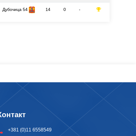
Дубочица 54
14
0
-
Контакт
+381 (0)11 6558549