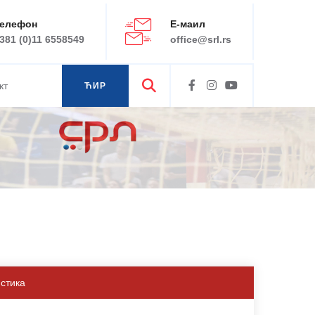
елефон
Е-маил
381 (0)11 6558549
office@srl.rs
кт
ЋИР
ЛАТ
истика