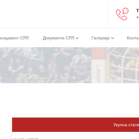
Т
+
енаџмент СРЛ
Документи СРЛ
Галерија
Конта
Укупна стат