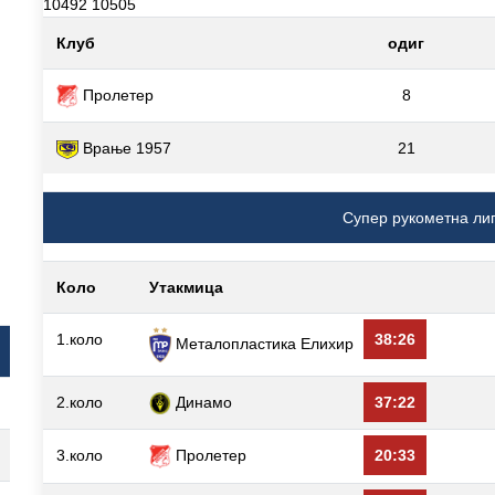
10492 10505
Клуб
одиг
Пролетер
8
Врање 1957
21
Супер рукометна ли
Коло
Утакмица
1.коло
38:26
Металопластика Елиxир
2.коло
Динамо
37:22
3.коло
Пролетер
20:33