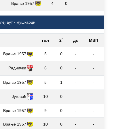
Врање 1957
4
0
-
-
леј аут - мушкарци
гол
2`
дк
МВП
Врање 1957
5
0
-
-
Раднички
6
0
-
-
Врање 1957
5
1
-
-
Југовић
10
0
-
-
Врање 1957
9
0
-
-
Врање 1957
10
0
-
-