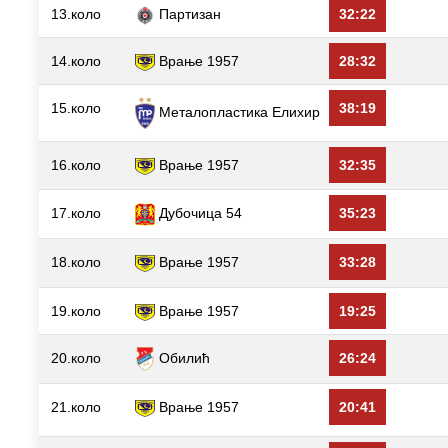
13.коло
Партизан
32:22
14.коло
Врање 1957
28:32
15.коло
38:19
Металопластика Елиxир
16.коло
Врање 1957
32:35
17.коло
Дубочица 54
35:23
18.коло
Врање 1957
33:28
19.коло
Врање 1957
19:25
20.коло
Обилић
26:24
21.коло
Врање 1957
20:41