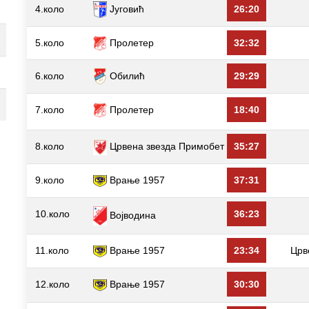
4.коло
Југовић
26:20
5.коло
Пролетер
32:32
6.коло
Обилић
29:29
7.коло
Пролетер
18:40
8.коло
Црвена звезда Примобет
35:27
9.коло
Врање 1957
37:31
10.коло
36:23
Војводина
11.коло
Врање 1957
23:34
Црв
12.коло
Врање 1957
30:30