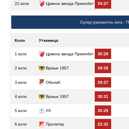
22.коло
Црвена звезда Примобет
34:27
Супер рукометна лига - П
Коло
Утакмица
1.коло
Црвена звезда Примобет
35:29
2.коло
Врање 1957
28:28
3.коло
Обилић
29:27
4.коло
Врање 1957
35:31
5.коло
Уб
30:29
6.коло
Пролетер
22:32