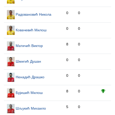
0
0
Радовановић Никола
0
0
Ковачевић Милош
8
0
Матичић Виктор
0
0
Шмигић Душан
0
0
Ненадић Драшко
8
0
Бујишић Милош
5
0
Шљукић Михаило