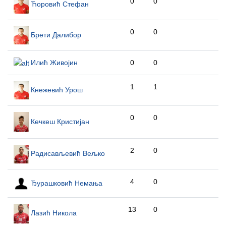
0
0
Ћоровић Стефан
0
0
Брети Далибор
Илић Живојин
0
0
1
1
Кнежевић Урош
0
0
Кечкеш Кристијан
2
0
Радисављевић Вељко
4
0
Ђурашковић Немања
13
0
Лазић Никола