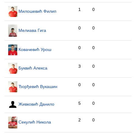
1
0
Милошевић Филип
0
0
Мелиава Гига
0
0
Ковачевић Урош
3
0
Буквић Алекса
0
0
Ђорђевић Вукашин
5
0
Живковић Данило
2
0
Секулић Никола