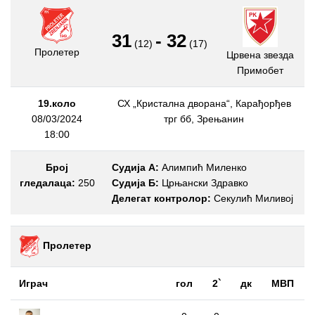
31
-
32
(12)
(17)
Пролетер
Црвена звезда
Примобет
19.коло
СХ „Кристална дворана“, Карађорђев
08/03/2024
трг бб, Зрењанин
18:00
Број
Судија А:
Алимпић Миленко
гледалаца:
250
Судија Б:
Црњански Здравко
Делегат контролор:
Секулић Миливој
Пролетер
Играч
гол
2`
дк
МВП