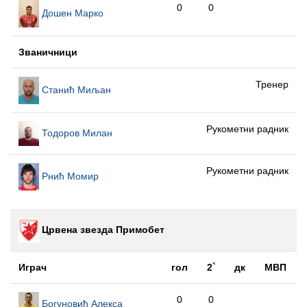
0
0
Дошен Марко
Званичници
Тренер
Станић Миљан
Рукометни радник
Тодоров Милан
Рукометни радник
Рнић Момир
Црвена звезда Примобет
Играч
гол
2`
дк
МВП
0
0
Богуновић Алекса