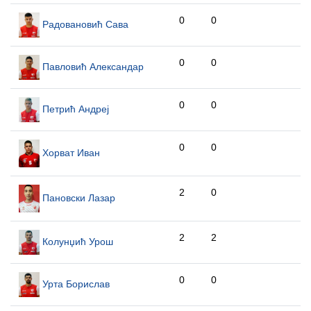
0
0
Радовановић Сава
0
0
Павловић Александар
0
0
Петрић Андреј
0
0
Хорват Иван
2
0
Пановски Лазар
2
2
Колунџић Урош
0
0
Урта Борислав