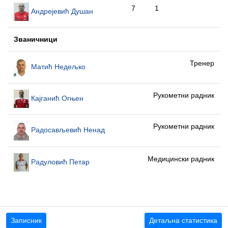
7
1
Андрејевић Душан
Званичници
Тренер
Матић Недељко
Рукометни радник
Кајганић Огњен
Рукометни радник
Радосављевић Ненад
Медицински радник
Радуловић Петар
Записник
Детаљна статистика