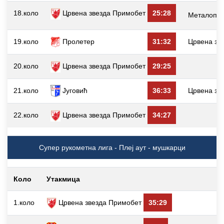
18.коло
Црвена звезда Примобет
25:28
Металопла
19.коло
Пролетер
31:32
Црвена зв
20.коло
Црвена звезда Примобет
29:25
Д
21.коло
Југовић
36:33
Црвена зв
22.коло
Црвена звезда Примобет
34:27
Супер рукометна лига - Плеј аут - мушкарци
Коло
Утакмица
1.коло
Црвена звезда Примобет
35:29
В