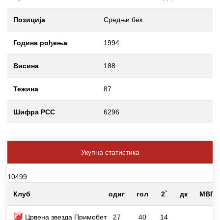
Позиција
Средњи бек
Година рођења
1994
Висина
188
Тежина
87
Шифра РСС
6296
Укупна статистика
10499
Клуб
одиг
гол
2`
дк
МВП
Црвена звезда Примобет
27
40
14