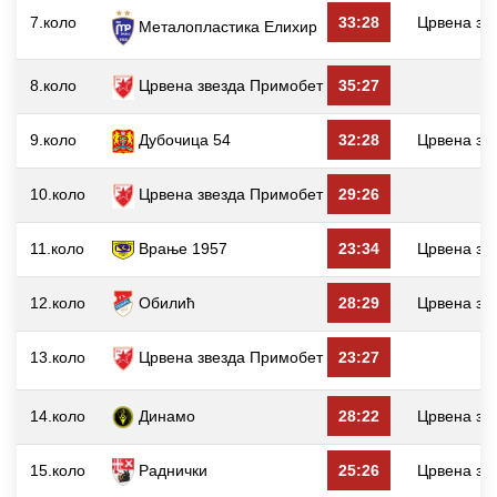
7.коло
33:28
Црвена зв
Металопластика Елиxир
8.коло
Црвена звезда Примобет
35:27
9.коло
Дубочица 54
32:28
Црвена зв
10.коло
Црвена звезда Примобет
29:26
11.коло
Врање 1957
23:34
Црвена зв
12.коло
Обилић
28:29
Црвена зв
13.коло
Црвена звезда Примобет
23:27
14.коло
Динамо
28:22
Црвена зв
15.коло
Раднички
25:26
Црвена зв