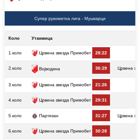
Супер рукометна лига - Мушкарци
Коло
Утакмица
1.коло
Црвена звезда Примобет
28:22
2.коло
36:29
Црвена зв
Војводина
3.коло
Црвена звезда Примобет
21:26
4.коло
Црвена звезда Примобет
29:31
5.коло
Партизан
31:27
Црвена зв
6.коло
Црвена звезда Примобет
30:28