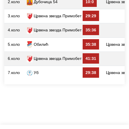
2.коло
Дубочица 54
10:0
Црвена зве
3.коло
Црвена звезда Примобет
29:29
4.коло
Црвена звезда Примобет
35:36
5.коло
Обилић
35:38
Црвена зве
6.коло
Црвена звезда Примобет
41:31
7.коло
Уб
29:38
Црвена зве