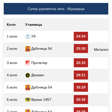
Супер рукометна лига - Мушкарци
Коло
Утакмица
1.коло
Уб
24:34
Д
2.коло
Дубочица 54
25:30
Металопла
3.коло
Пролетер
20:33
Д
4.коло
Динамо
29:21
Д
5.коло
Дубочица 54
35:29
6.коло
Врање 1957
30:36
Д
7.коло
Дубочица 54
38:28