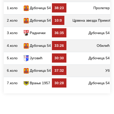
1.коло
Дубочица 54
38:23
Пролетер
2.коло
Дубочица 54
10:0
Црвена звезда Примобе
3.коло
Раднички
36:35
Дубочица 54
4.коло
Дубочица 54
33:26
Обилић
5.коло
Југовић
30:30
Дубочица 54
6.коло
Дубочица 54
37:32
Уб
7.коло
Врање 1957
30:28
Дубочица 54