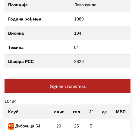
Позиција
Лево крило
Година рођења
1989
Висина
184
Тежина
84
Шифра РСС
2628
Укупна статистика
10494
Клуб
одиг
гол
2`
дк
МВП
Дубочица 54
29
25
5