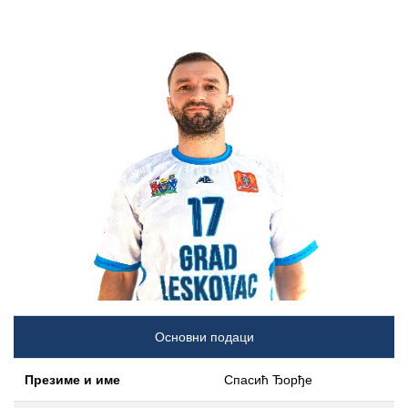
Основни подаци
Презиме и име
Спасић Ђорђе