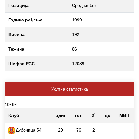
Позиција
Средњи бек
Година рођења
1999
Висина
192
Тежина
86
Шифра РСС
12089
Укупна статистика
10494
Клуб
одиг
гол
2`
дк
МВП
Дубочица 54
29
76
2