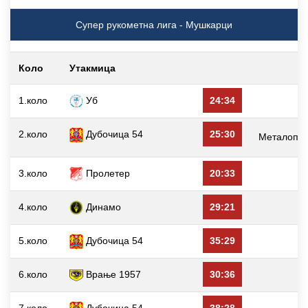
Супер рукометна лига - Мушкарци
Коло
Утакмица
1.коло
Уб
24:34
Д
2.коло
Дубочица 54
25:30
Металопла
3.коло
Пролетер
20:33
Д
4.коло
Динамо
29:21
Д
5.коло
Дубочица 54
35:29
6.коло
Врање 1957
30:36
Д
7.коло
Дубочица 54
38:28