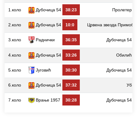
1.коло
Дубочица 54
38:23
Пролетер
2.коло
Дубочица 54
10:0
Црвена звезда Примобе
3.коло
Раднички
36:35
Дубочица 54
4.коло
Дубочица 54
33:26
Обилић
5.коло
Југовић
30:30
Дубочица 54
6.коло
Дубочица 54
37:32
Уб
7.коло
Врање 1957
30:28
Дубочица 54