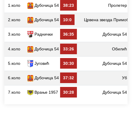
1.коло
Дубочица 54
38:23
Пролетер
2.коло
Дубочица 54
10:0
Црвена звезда Примобе
3.коло
Раднички
36:35
Дубочица 54
4.коло
Дубочица 54
33:26
Обилић
5.коло
Југовић
30:30
Дубочица 54
6.коло
Дубочица 54
37:32
Уб
7.коло
Врање 1957
30:28
Дубочица 54