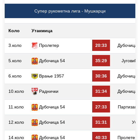
Супер рукометна лига - Мушкарци
Коло
Утакмица
3.коло
Пролетер
20:33
Дубочица 
5.коло
Дубочица 54
35:29
Југовић
6.коло
Врање 1957
30:36
Дубочица 
10.коло
Раднички
31:34
Дубочица 
11.коло
Дубочица 54
27:33
Партизан
12.коло
Дубочица 54
31:31
Уб
14.коло
Дубочица 54
40:33
Пролетер