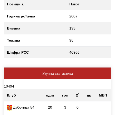
Позиција
Пивот
Година рођења
2007
Висина
193
Тежина
98
Шифра РСС
40966
Укупна статистика
10494
Клуб
одиг
гол
2`
дк
МВП
Дубочица 54
20
3
0