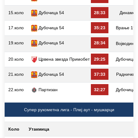
15.коло
Дубочица 54
28:33
Динамо
17.коло
Дубочица 54
35:23
Врање 19
19.коло
Дубочица 54
28:34
Војводина
20.коло
Црвена звезда Примобет
29:25
Дубочица 
21.коло
Дубочица 54
37:33
Раднички
22.коло
Партизан
32:27
Дубочица 
Супер рукометна лига - Плеј аут - мушкарци
Коло
Утакмица