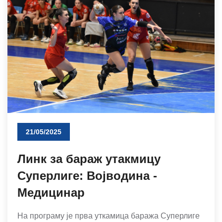
21/05/2025
Линк за бараж утакмицу
Суперлиге: Војводина -
Медицинар
На програму је прва уткамица баража Суперлиге