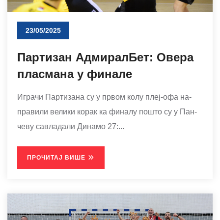
23/05/2025
Партизан АдмиралБет: Овера
пласмана у финале
Игра­чи Пар­ти­за­на су у пр­вом ко­лу плеј-офа на­
пра­ви­ли ве­ли­ки ко­рак ка фи­на­лу по­што су у Пан­
че­ву са­вла­да­ли Ди­на­мо 27:...
ПРОЧИТАЈ ВИШЕ