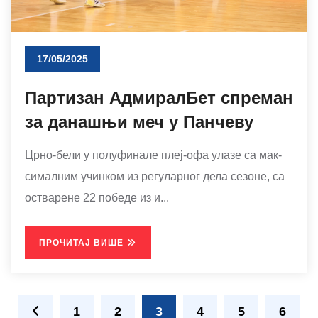
17/05/2025
Партизан АдмиралБет спреман
за данашњи меч у Панчеву
Цр­но-бе­ли у по­лу­фи­на­ле плеј-офа ула­зе са мак­
си­мал­ним учин­ком из ре­гу­лар­ног де­ла се­зо­не, са
оства­ре­не 22 по­бе­де из и...
ПРОЧИТАЈ ВИШЕ
1
2
3
4
5
6