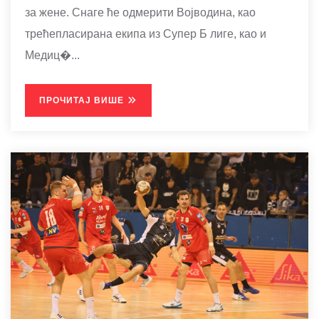
за жене. Снаге ће одмерити Војводина, као
трећепласирана екипа из Супер Б лиге, као и
Медиц�...
ПРОЧИТАЈ ВИШЕ