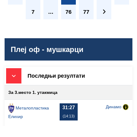
7
…
76
77
Плеј оф - мушкарци
Последњи резултати
За 3.место 1. утакмица
Динамо
31:27
Металопластика
(14:13)
Елиxир
Финале 2. утакмица