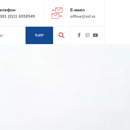
елефон
Е-маил
381 (0)11 6558549
office@srl.rs
кт
ЋИР
ЛАТ