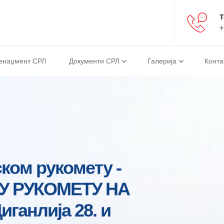
Т
+
енаџмент СРЛ
Документи СРЛ
Галерија
Конта
уперлиги