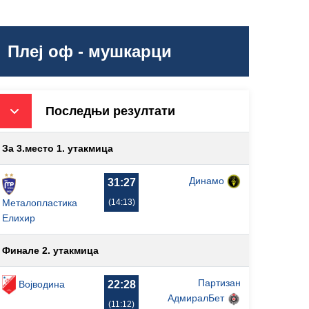
Плеј оф - мушкарци
Последњи резултати
За 3.место 1. утакмица
Динамо
31:27
(14:13)
Металопластика
Елиxир
Финале 2. утакмица
Партизан
Војводина
22:28
АдмиралБет
(11:12)