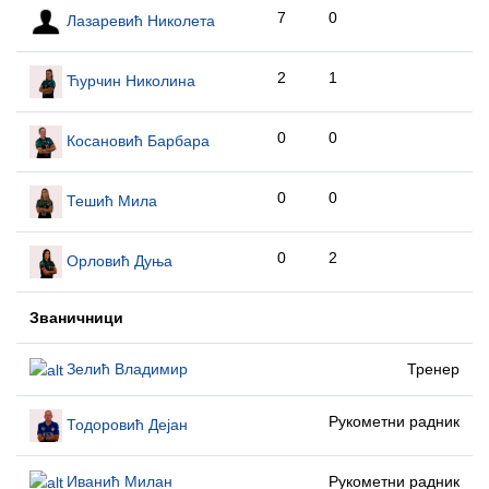
7
0
Лазаревић Николета
2
1
Ћурчин Николина
0
0
Косановић Барбара
0
0
Тешић Мила
0
2
Орловић Дуња
Званичници
Зелић Владимир
Тренер
Рукометни радник
Тодоровић Дејан
Иванић Милан
Рукометни радник