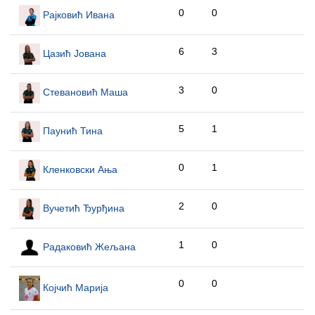
0
0
Рајковић Ивана
6
3
Цазић Јована
3
0
Стевановић Маша
5
1
Паунић Тина
0
1
Кленковски Ања
2
0
Вучетић Ђурђина
1
0
Радаковић Жељана
0
0
Којчић Марија