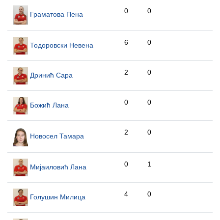
0
0
Граматова Пена
6
0
Тодоровски Невена
2
0
Дринић Сара
0
0
Божић Лана
2
0
Новосел Тамара
0
1
Мијаиловић Лана
4
0
Голушин Милица