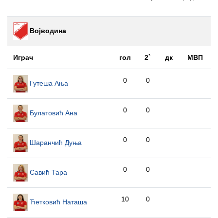
Војводина
Играч
гол
2`
дк
МВП
0
0
Гутеша Ања
0
0
Булатовић Ана
0
0
Шаранчић Дуња
0
0
Савић Тара
10
0
Ћетковић Наташа