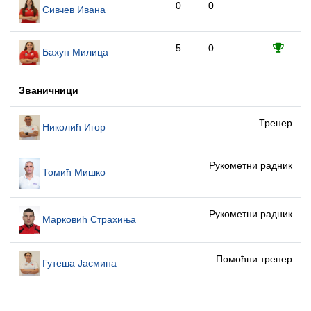
0
0
Сивчев Ивана
5
0
Бахун Милица
Званичници
Тренер
Николић Игор
Рукометни радник
Томић Мишко
Рукометни радник
Марковић Страхиња
Помоћни тренер
Гутеша Јасмина