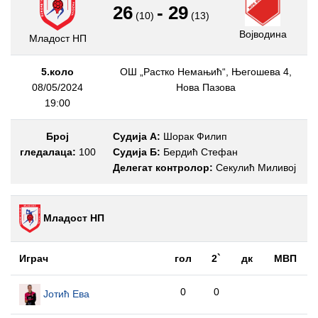
26
-
29
(10)
(13)
Војводина
Младост НП
5.коло
ОШ „Растко Немањић“, Његошева 4,
08/05/2024
Нова Пазова
19:00
Број
Судија А:
Шорак Филип
гледалаца:
100
Судија Б:
Бердић Стефан
Делегат контролор:
Секулић Миливој
Младост НП
Играч
гол
2`
дк
МВП
0
0
Јотић Ева