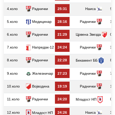
4.коло
Раднички
25:31
Наиса
9
5.коло
Медицинар
28:16
Раднички
1
6.коло
Раднички
21:29
Црвена Звезда
0
7.коло
Напредак-12
24:24
Раднички
3
8.коло
Раднички
22:28
8
Бекамент ББ
9.коло
Железничар
27:23
Раднички
7
10.коло
Војводина
19:19
Раднички
1
11.коло
Раднички
24:20
0
Младост НП
12.коло
24:26
Наиса
3
Младост НП