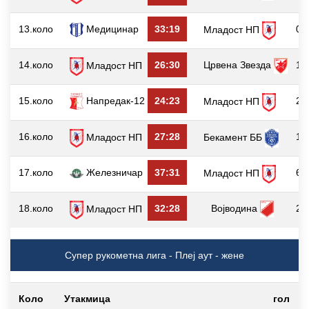
13.коло
Медицинар
33:19
0
Младост НП
14.коло
26:30
Црвена Звезда
1
Младост НП
15.коло
Напредак-12
24:23
2
Младост НП
16.коло
27:28
1
Младост НП
Бекамент ББ
17.коло
Железничар
37:31
6
Младост НП
18.коло
32:28
Војводина
2
Младост НП
Супер рукометна лига - Плеј аут - жене
Коло
Утакмица
гол