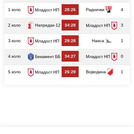
1.коло
28:26
Раднички
4
Младост НП
2.коло
Напредак-12
34:28
3
Младост НП
3.коло
29:28
Наиса
1
Младост НП
4.коло
34:27
0
Младост НП
Бекамент ББ
5.коло
26:29
Војводина
1
Младост НП