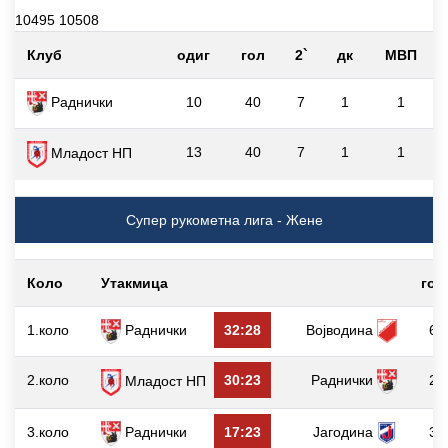
10495 10508
Клуб
одиг
гол
2`
дк
МВП
Раднички
10
40
7
1
1
13
40
7
1
1
Младост НП
Супер рукометна лига - Жене
Коло
Утакмица
гол
1.коло
Раднички
32:28
Војводина
6
2.коло
30:23
Раднички
2
Младост НП
3.коло
Раднички
17:23
Јагодина
3