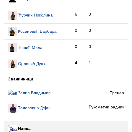
6
0
Ћурчин Николина
0
0
Косановић Барбара
0
0
Тешић Мила
4
1
Орловић Дуња
Званичници
Зелић Владимир
Тренер
Рукометни радник
Тодоровић Дејан
Наиса