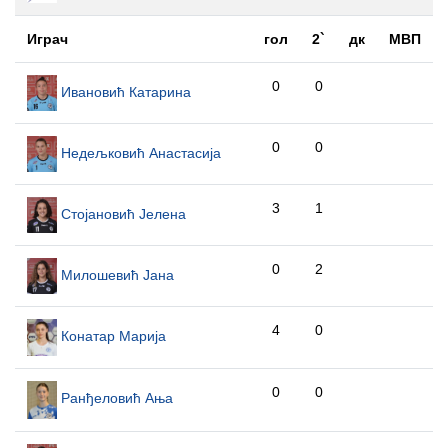
Играч
гол
2`
дк
МВП
0
0
Ивановић Катарина
0
0
Недељковић Анастасија
3
1
Стојановић Јелена
0
2
Милошевић Јана
4
0
Конатар Марија
0
0
Ранђеловић Ања