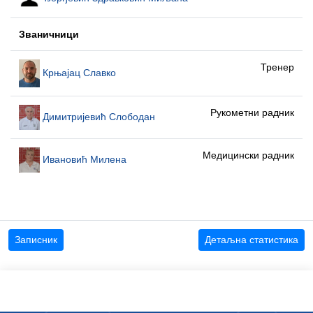
Званичници
Тренер
Крњајац Славко
Рукометни радник
Димитријевић Слободан
Медицински радник
Ивановић Милена
Записник
Детаљна статистика