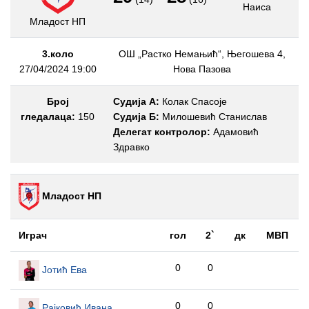
Наиса
Младост НП
3.коло
ОШ „Растко Немањић“, Његошева 4,
27/04/2024 19:00
Нова Пазова
Број
Судија А:
Колак Спасоје
гледалаца:
150
Судија Б:
Милошевић Станислав
Делегат контролор:
Адамовић
Здравко
Младост НП
Играч
гол
2`
дк
МВП
0
0
Јотић Ева
0
0
Рајковић Ивана