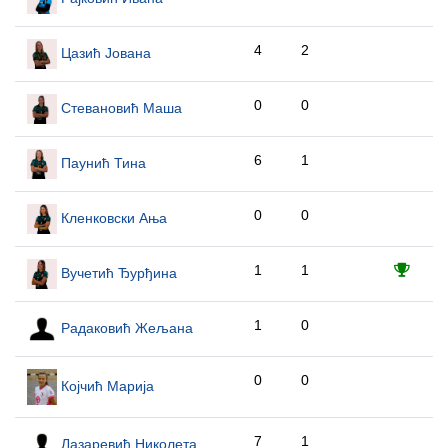
4
2
Цазић Јована
0
0
Стевановић Маша
6
1
Паунић Тина
0
0
Кленковски Ања
1
1
Вучетић Ђурђина
1
0
Радаковић Жељана
0
0
Којчић Марија
7
1
Лазаревић Николета