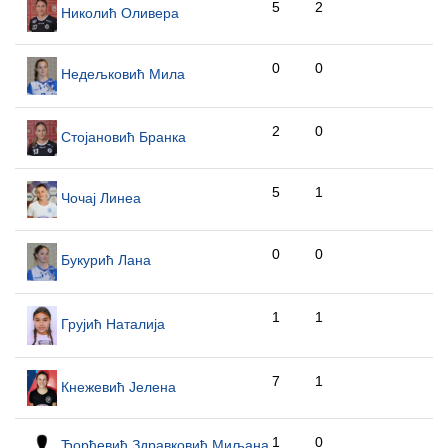
5
2
Николић Оливера
0
0
Недељковић Мила
2
0
Стојановић Бранка
5
1
Чочај Линеа
0
0
Букурић Лана
1
1
Грујић Наталија
7
1
Кнежевић Јелена
1
0
Ђорђевић Здравковић Миљана