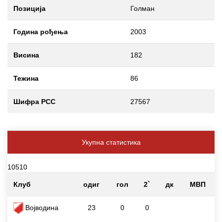
Позиција
Голман
Година рођења
2003
Висина
182
Тежина
86
Шифра РСС
27567
Укупна статистика
10510
Клуб
одиг
гол
2`
дк
МВП
Војводина
23
0
0