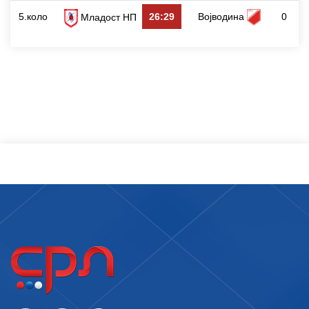
5.коло
26:29
Војводина
0
Младост НП