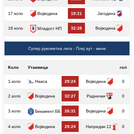
17.коло
Војводина
19:21
Јагодина
18.коло
32:28
Војводина
Младост НП
Супер рукометна лига - Плеј аут - жене
Коло
Утакмица
гол
1.коло
Наиса
29:24
Војводина
0
2.коло
Војводина
32:27
Раднички
0
3.коло
26:31
Војводина
0
Бекамент ББ
4.коло
Војводина
29:24
Напредак-12
0