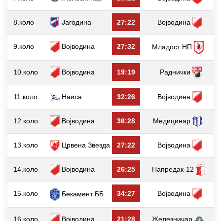
8.коло
Јагодина
27:22
Војводина
9.коло
Војводина
27:32
Младост НП
10.коло
Војводина
19:19
Раднички
11.коло
Наиса
32:26
Војводина
12.коло
Војводина
36:28
Медицинар
13.коло
Црвена Звезда
27:22
Војводина
14.коло
Војводина
26:25
Напредак-12
15.коло
34:27
Војводина
Бекамент ББ
16.коло
Војводина
21:28
Железничар