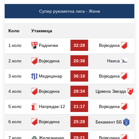
Супер рукометна лига - Жене
Коло
Утакмица
г
1.коло
Раднички
32:28
Војводина
2.коло
Војводина
20:38
Наиса
3.коло
Медицинар
36:18
Војводина
4.коло
Војводина
28:34
Црвена Звезда
5.коло
Напредак-12
21:17
Војводина
6.коло
Војводина
25:28
Бекамент ББ
7.коло
Железничар
29:21
Војводина