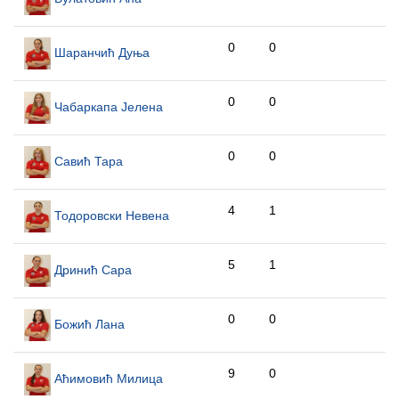
0
0
Шаранчић Дуња
0
0
Чабаркапа Јелена
0
0
Савић Тара
4
1
Тодоровски Невена
5
1
Дринић Сара
0
0
Божић Лана
9
0
Аћимовић Милица