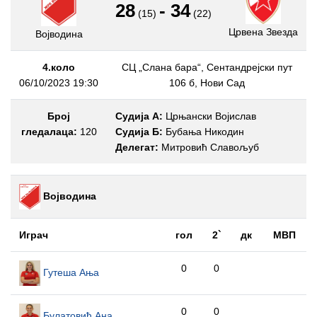
28
-
34
(15)
(22)
Црвена Звезда
Војводина
4.коло
СЦ „Слана бара“, Сентандрејски пут
06/10/2023 19:30
106 б, Нови Сад
Број
Судија А:
Црњански Војислав
гледалаца:
120
Судија Б:
Бубања Никодин
Делегат:
Митровић Славољуб
Војводина
Играч
гол
2`
дк
МВП
0
0
Гутеша Ања
0
0
Булатовић Ана