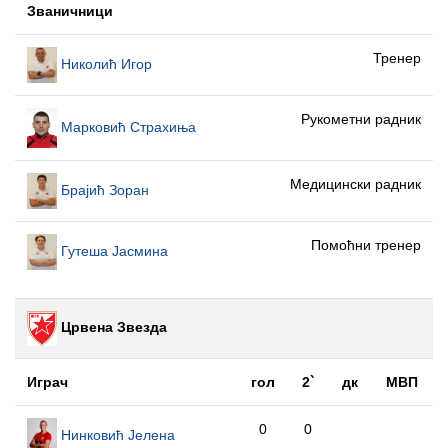
Званичници
Тренер
Николић Игор
Рукометни радник
Марковић Страхиња
Медицински радник
Брајић Зоран
Помоћни тренер
Гутеша Јасмина
Црвена Звезда
Играч
гол
2`
дк
МВП
0
0
Нинковић Јелена