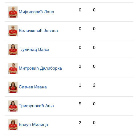
0
0
Мијаиловић Лана
0
0
Величковић Јована
0
0
Ђулинац Вања
2
0
Митровић Далиборка
1
2
Сивчев Ивана
5
0
Трифуновић Ања
2
0
Бахун Милица