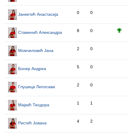
0
0
Јанкетић Анастасија
8
0
Стаменић Александра
2
0
Момчиловић Јана
5
0
Бонер Андреа
2
0
Глушица Лепосава
1
1
Мајкић Теодора
4
2
Ристић Јована