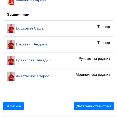
Званичници
Тренер
Бошковић Саша
Тренер
Вукојевић Андреја
Рукометни радник
Бранислав Ненадић
Медицински радник
Анастасиос Нтерос
Записник
Детаљна статистика