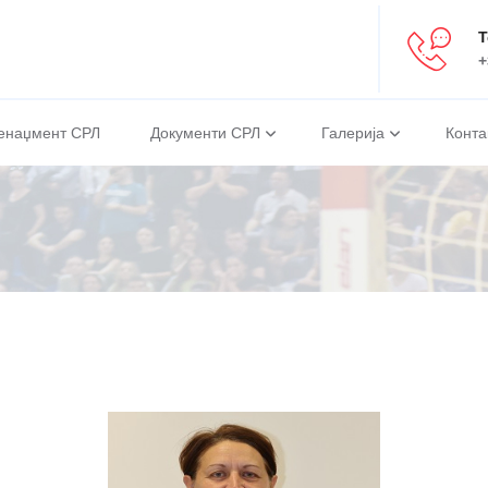
Т
+
енаџмент СРЛ
Документи СРЛ
Галерија
Конта