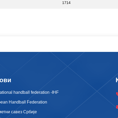
1714
ови
national handball federation -IHF
ean Handball Federation
метни савез Србије