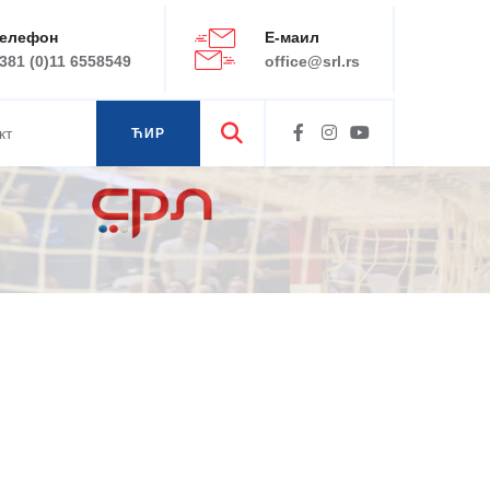
елефон
Е-маил
381 (0)11 6558549
office@srl.rs
кт
ЋИР
ЛАТ