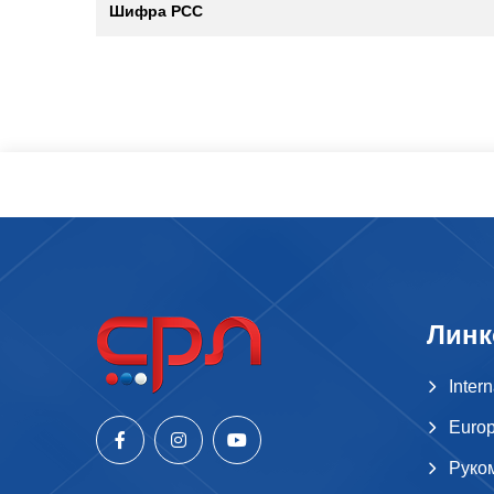
Шифра РСС
Линк
Inter
Europ
Руко