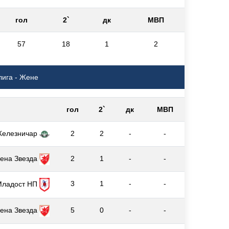
гол
2`
дк
МВП
57
18
1
2
лига - Жене
гол
2`
дк
МВП
елезничар
2
2
-
-
ена Звезда
2
1
-
-
3
1
-
-
Младост НП
ена Звезда
5
0
-
-