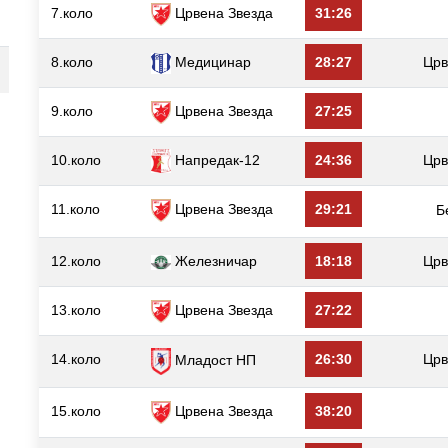
7.коло
Црвена Звезда
31:26
8.коло
Медицинар
28:27
Црв
9.коло
Црвена Звезда
27:25
10.коло
Напредак-12
24:36
Црв
11.коло
Црвена Звезда
29:21
Б
12.коло
Железничар
18:18
Црв
13.коло
Црвена Звезда
27:22
14.коло
26:30
Црв
Младост НП
15.коло
Црвена Звезда
38:20