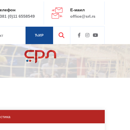
елефон
Е-маил
381 (0)11 6558549
office@srl.rs
кт
ЋИР
ЛАТ
истика