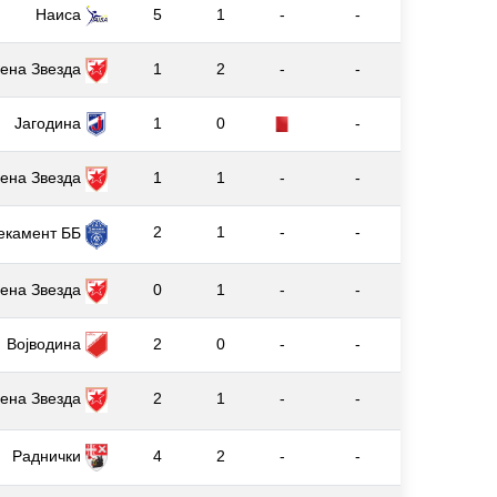
Наиса
5
1
-
-
ена Звезда
1
2
-
-
Јагодина
1
0
-
ена Звезда
1
1
-
-
2
1
-
-
екамент ББ
ена Звезда
0
1
-
-
Војводина
2
0
-
-
ена Звезда
2
1
-
-
Раднички
4
2
-
-