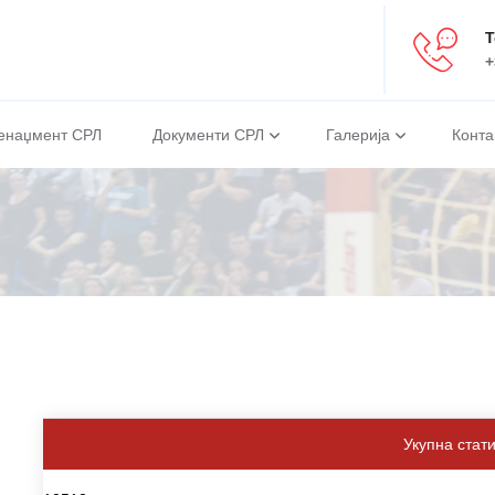
Т
+
енаџмент СРЛ
Документи СРЛ
Галерија
Конта
Укупна стат