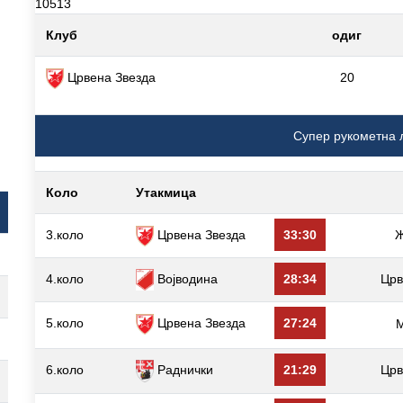
10513
Клуб
одиг
Црвена Звезда
20
Супер рукометна 
Коло
Утакмица
3.коло
Црвена Звезда
33:30
Ж
4.коло
Војводина
28:34
Црв
5.коло
Црвена Звезда
27:24
6.коло
Раднички
21:29
Црв