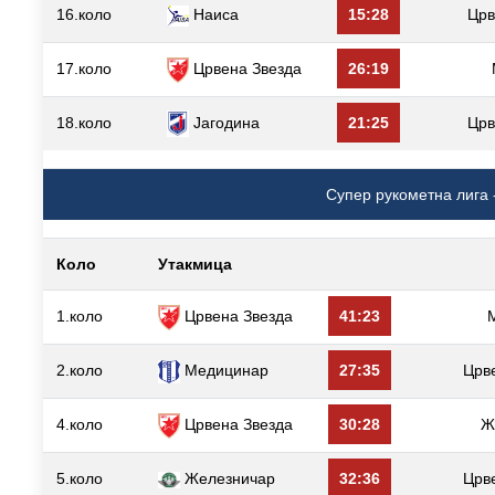
16.коло
Наиса
15:28
Црв
17.коло
Црвена Звезда
26:19
18.коло
Јагодина
21:25
Црв
Супер рукометна лига 
Коло
Утакмица
1.коло
Црвена Звезда
41:23
2.коло
Медицинар
27:35
Црв
4.коло
Црвена Звезда
30:28
Ж
5.коло
Железничар
32:36
Црв