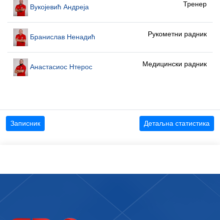
Тренер
Вукојевић Андреја
Рукометни радник
Бранислав Ненадић
Медицински радник
Анастасиос Нтерос
Записник
Детаљна статистика