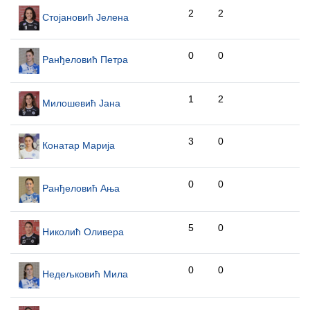
2
2
Стојановић Јелена
0
0
Ранђеловић Петра
1
2
Милошевић Јана
3
0
Конатар Марија
0
0
Ранђеловић Ања
5
0
Николић Оливера
0
0
Недељковић Мила