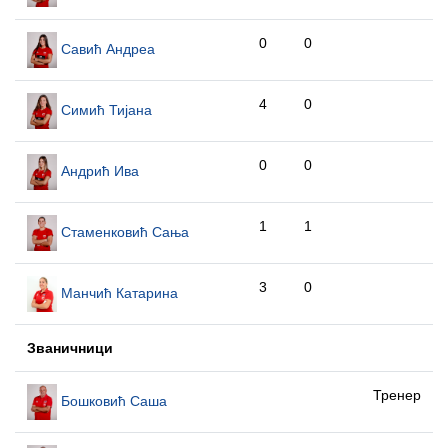
0
0
Савић Андреа
4
0
Симић Тијана
0
0
Андрић Ива
1
1
Стаменковић Сања
3
0
Манчић Катарина
Званичници
Тренер
Бошковић Саша