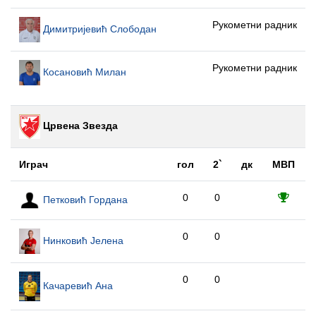
Рукометни радник
Димитријевић Слободан
Рукометни радник
Косановић Милан
Црвена Звезда
Играч
гол
2`
дк
МВП
0
0
Петковић Гордана
0
0
Нинковић Јелена
0
0
Качаревић Ана