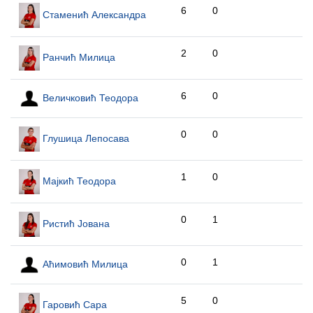
6
0
Стаменић Александра
2
0
Ранчић Милица
6
0
Величковић Теодора
0
0
Глушица Лепосава
1
0
Мајкић Теодора
0
1
Ристић Јована
0
1
Аћимовић Милица
5
0
Гаровић Сара