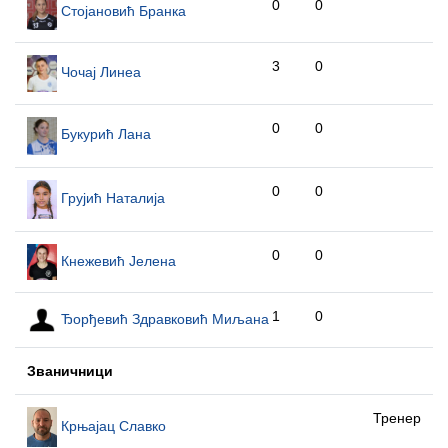
0
0
Стојановић Бранка
3
0
Чочај Линеа
0
0
Букурић Лана
0
0
Грујић Наталија
0
0
Кнежевић Јелена
1
0
Ђорђевић Здравковић Миљана
Званичници
Тренер
Крњајац Славко