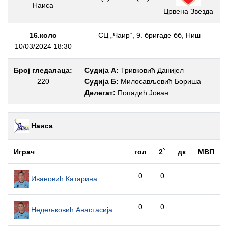
Наиса
Црвена Звезда
16.коло
СЦ „Чаир“, 9. бригаде бб, Ниш
10/03/2024 18:30
Број гледалаца:
Судија А:
Тривковић Данијел
220
Судија Б:
Милосављевић Бориша
Делегат:
Попадић Јован
Наиса
Играч
гол
2`
дк
МВП
0
0
Ивановић Катарина
0
0
Недељковић Анастасија