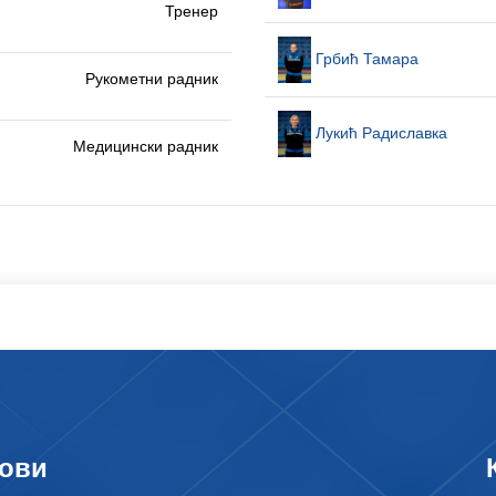
Тренер
Грбић Тамара
Рукометни радник
Лукић Радиславка
Медицински радник
ови