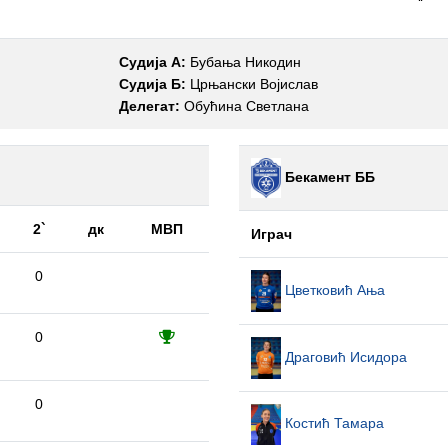
Судија А:
Бубања Никодин
Судија Б:
Црњански Војислав
Делегат:
Обућина Светлана
Бекамент ББ
2`
дк
МВП
Играч
0
Цветковић Ања
0
Драговић Исидора
0
Костић Тамара