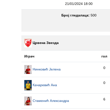
21/01/2024 18:00
Број гледалаца:
500
Црвена Звезда
Играч
гол
0
Нинковић Јелена
0
Качаревић Ана
6
Стаменић Александра