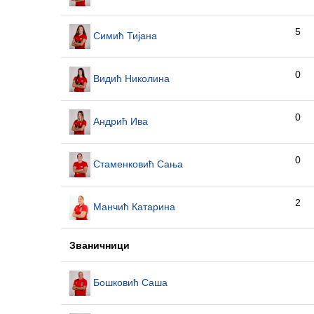
5
Симић Тијана
0
Видић Николина
0
Андрић Ива
0
Стаменковић Сања
2
Манчић Катарина
Званичници
Бошковић Саша