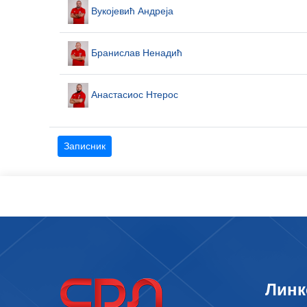
Вукојевић Андреја
Бранислав Ненадић
Анастасиос Нтерос
Записник
Линк