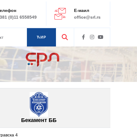
елефон
Е-маил
381 (0)11 6558549
office@srl.rs
кт
ЋИР
ЛАТ
Бекамент ББ
равска 4