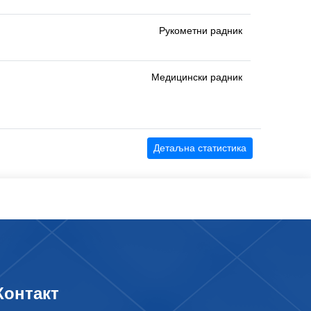
Рукометни радник
Медицински радник
Детаљна статистика
Контакт