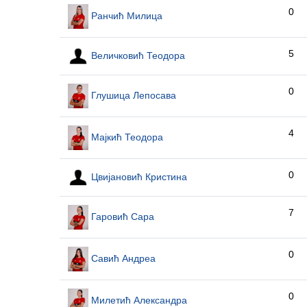
0
Ранчић Милица
5
Величковић Теодора
0
Глушица Лепосава
4
Мајкић Теодора
0
Цвијановић Кристина
7
Гаровић Сара
0
Савић Андреа
0
Милетић Александра