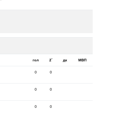
гол
2`
дк
МВП
0
0
0
0
0
0