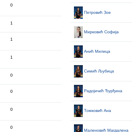
0
Петровић Зое
1
Мирковић Софија
1
Анић Милица
1
Симић Љубица
0
Радојичић Ђурђина
0
0
Томковић Ана
0
Маленовић Магдалена