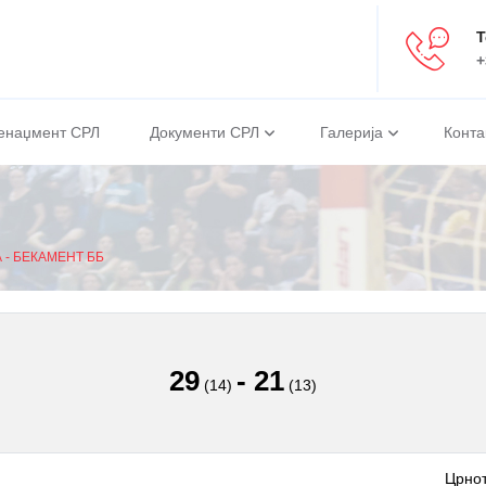
Т
+
енаџмент СРЛ
Документи СРЛ
Галерија
Конта
 - БЕКАМЕНТ ББ
29
-
21
(14)
(13)
Црнот