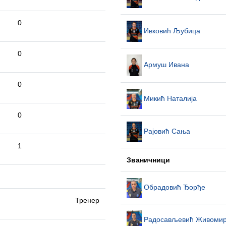
0
Ивковић Љубица
0
Армуш Ивана
0
Микић Наталија
0
Рајовић Сања
1
Званичници
Обрадовић Ђорђе
Тренер
Радосављевић Живоми