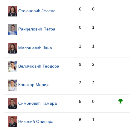
6
0
Стојановић Јелена
0
1
Ранђеловић Петра
1
1
Милошевић Јана
9
2
Величковић Теодора
2
2
Конатар Марија
5
0
Симоновић Тамара
6
1
Николић Оливера