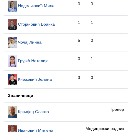
0
0
Недељковић Мила
1
1
Стојановић Бранка
5
0
Чочај Линеа
0
1
Грујић Наталија
3
0
Кнежевић Јелена
Званичници
Тренер
Крњајац Славко
Медицински радник
Ивановић Милена