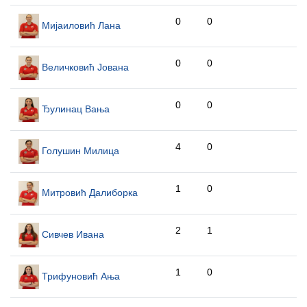
0
0
Мијаиловић Лана
0
0
Величковић Јована
0
0
Ђулинац Вања
4
0
Голушин Милица
1
0
Митровић Далиборка
2
1
Сивчев Ивана
1
0
Трифуновић Ања