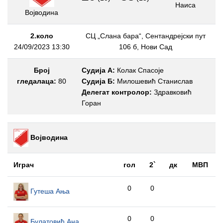
Наиса
Војводина
2.коло
СЦ „Слана бара“, Сентандрејски пут
24/09/2023 13:30
106 б, Нови Сад
Број
Судија А:
Колак Спасоје
гледалаца:
80
Судија Б:
Милошевић Станислав
Делегат контролор:
Здравковић
Горан
Војводина
Играч
гол
2`
дк
МВП
0
0
Гутеша Ања
0
0
Булатовић Ана