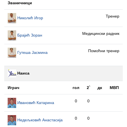
Званичници
Тренер
Николић Игор
Медицински радник
Брајић Зоран
Помоћни тренер
Гутеша Јасмина
Наиса
Играч
гол
2`
дк
МВП
0
0
Ивановић Катарина
0
0
Недељковић Анастасија