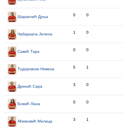
0
0
Шаранчић Дуња
1
0
Чабаркапа Јелена
0
0
Савић Тара
5
1
Тодоровски Невена
3
0
Дринић Сара
0
0
Божић Лана
3
1
Аћимовић Милица