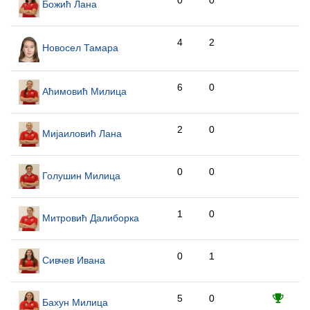
0
0
Божић Лана
4
2
Новосел Тамара
6
0
Аћимовић Милица
2
0
Мијаиловић Лана
0
0
Голушин Милица
1
0
Митровић Далиборка
0
1
Сивчев Ивана
5
0
Бахун Милица