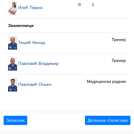
0
1
Илић Тијана
Званичници
Тренер
Тешић Ненад
Тренер
Павловић Владимир
Медицински радник
Павловић Огњен
Записник
Детаљна статистика