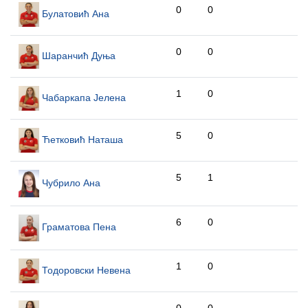
0
0
Булатовић Ана
0
0
Шаранчић Дуња
1
0
Чабаркапа Јелена
5
0
Ћетковић Наташа
5
1
Чубрило Ана
6
0
Граматова Пена
1
0
Тодоровски Невена