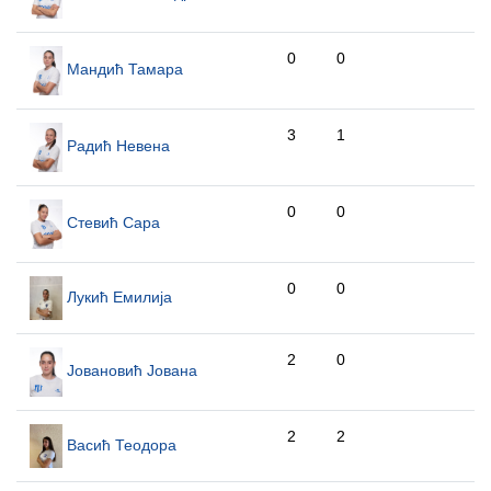
0
0
Мандић Тамара
3
1
Радић Невена
0
0
Стевић Сара
0
0
Лукић Емилија
2
0
Јовановић Јована
2
2
Васић Теодора