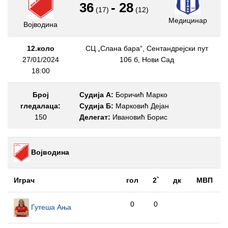
36
-
28
(17)
(12)
Медицинар
Војводина
12.коло
СЦ „Слана бара“, Сентандрејски пут
27/01/2024
106 б, Нови Сад
18:00
Број
Судија А:
Боричић Марко
гледалаца:
Судија Б:
Марковић Дејан
150
Делегат:
Ивановић Борис
Војводина
Играч
гол
2`
дк
МВП
0
0
Гутеша Ања