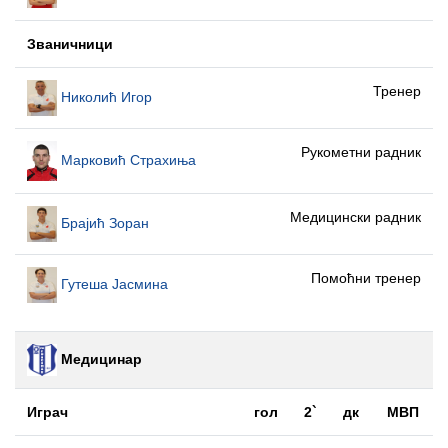
Званичници
Тренер
Николић Игор
Рукометни радник
Марковић Страхиња
Медицински радник
Брајић Зоран
Помоћни тренер
Гутеша Јасмина
Медицинар
Играч
гол
2`
дк
МВП