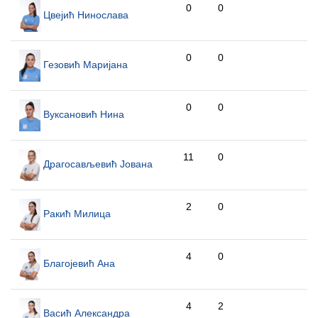
0
0
Цвејић Нинослава
0
0
Гезовић Маријана
0
0
Вуксановић Нина
11
0
Драгосављевић Јована
2
0
Ракић Милица
4
0
Благојевић Ана
4
2
Васић Александра