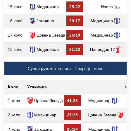
15.коло
Медицинар
25:22
Наиса
16.коло
Јагодина
20:17
Медицинар
17.коло
Црвена Звезда
26:19
Медицинар
18.коло
Медицинар
31:22
Напредак-12
Супер рукометна лига - Плеј оф - жене
Коло
Утакмица
го
1.коло
Црвена Звезда
41:23
Медицинар
7
2.коло
Медицинар
27:35
Црвена Звезда
6
7.коло
Јагодина
25:24
Медицинар
4