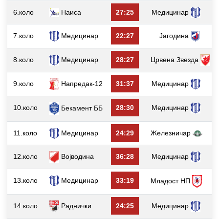
6.коло
Наиса
27:25
Медицинар
7.коло
Медицинар
22:27
Јагодина
8.коло
Медицинар
28:27
Црвена Звезда
9.коло
Напредак-12
31:37
Медицинар
10.коло
28:30
Медицинар
Бекамент ББ
11.коло
Медицинар
24:29
Железничар
12.коло
Војводина
36:28
Медицинар
13.коло
Медицинар
33:19
Младост НП
14.коло
Раднички
24:25
Медицинар