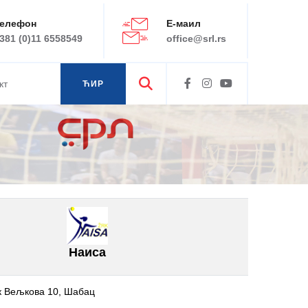
елефон
Е-маил
381 (0)11 6558549
office@srl.rs
кт
ЋИР
ЛАТ
Наиса
ук Вељкова 10, Шабац