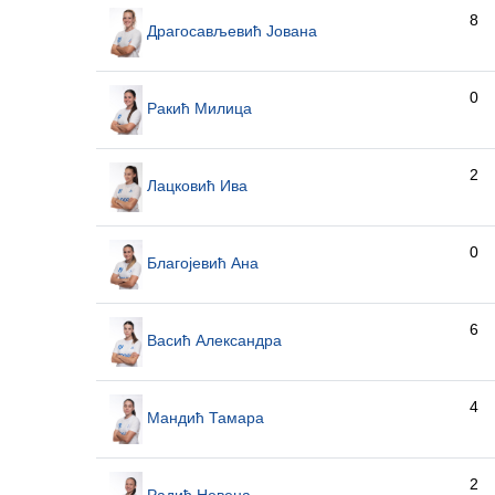
8
Драгосављевић Јована
0
Ракић Милица
2
Лацковић Ива
0
Благојевић Ана
6
Васић Александра
4
Мандић Тамара
2