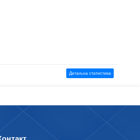
Детаљна статистика
Контакт