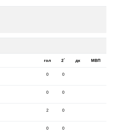
гол
2`
дк
МВП
0
0
0
0
2
0
0
0