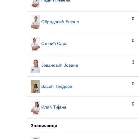
Радић Невена
0
Обрадовић Бојана
0
Стевић Сара
3
Јовановић Јована
0
Васић Теодора
0
Илић Тијана
Званичници