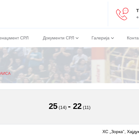
Т
+
енаџмент СРЛ
Документи СРЛ
Галерија
Конта
НАИСА
25
-
22
(14)
(11)
ХС „Зорка“, Хајд