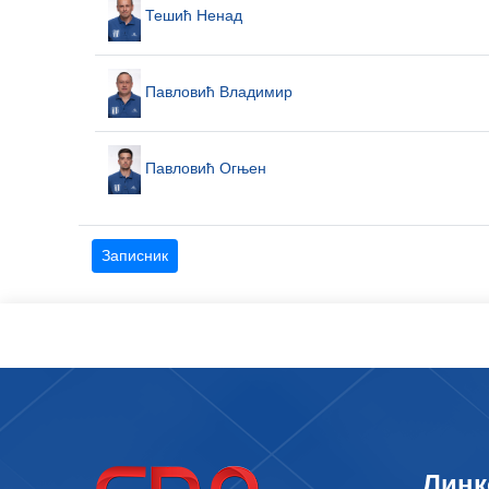
Тешић Ненад
Павловић Владимир
Павловић Огњен
Записник
Линк