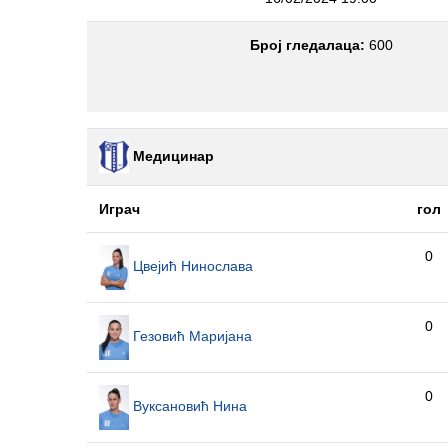
Број гледалаца:
600
Медицинар
Играч
гол
0
Цвејић Нинослава
0
Гезовић Маријана
0
Вуксановић Нина