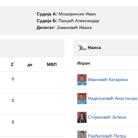
Судија А:
Мошорински Иван
Судија Б:
Панџић Александар
Делегат:
Јовановић Ивана
Наиса
Играч
2`
дк
МВП
0
Ивановић Катарина
Недељковић Анастасија
0
Стојановић Јелена
0
Ранђеловић Петра