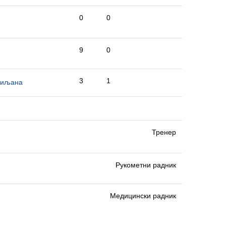
0
0
9
0
3
1
Миљана
Тренер
Рукометни радник
Медицински радник