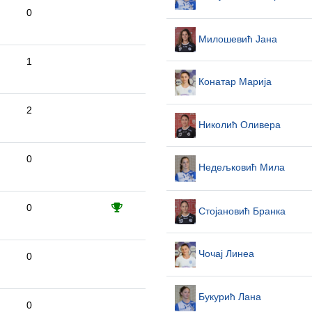
0
Милошевић Јана
1
Конатар Марија
2
Николић Оливера
0
Недељковић Мила
0
Стојановић Бранка
Чочај Линеа
0
Букурић Лана
0