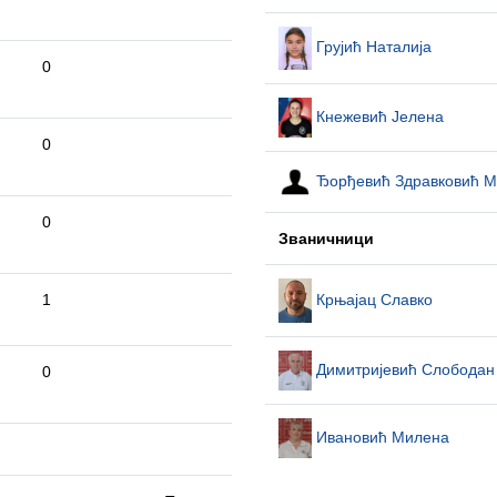
Грујић Наталија
0
Кнежевић Јелена
0
Ђорђевић Здравковић 
0
Званичници
Крњајац Славко
1
Димитријевић Слободан
0
Ивановић Милена